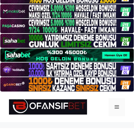
İçeriğe
atla
Menü