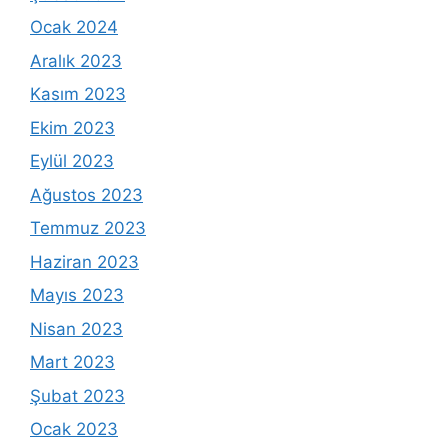
Ocak 2024
Aralık 2023
Kasım 2023
Ekim 2023
Eylül 2023
Ağustos 2023
Temmuz 2023
Haziran 2023
Mayıs 2023
Nisan 2023
Mart 2023
Şubat 2023
Ocak 2023