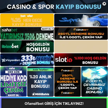
×
Ofansifbet GİRİŞ İÇİN TIKLAYINIZ!