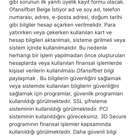
gibi sorunun ilk yanıtı üyelik kayıt formu olacak.
Ofansifbet Belge İstiyor ad ve soy ad, telefon
numarası, adres, e-posta adresi, doğum tarihi
gibi bilgiler hesap açarken verilmelidir. Para
yatırırken veya çekerken kullanılan kart ve
hesap bilgileri aktarılmalı, sisteme girilmeli veya
sistem içinde kullanılmalıdır. Bu nedenle
herhangi bir işlem yapılmadan önce oluşturulan
hesaplarda veya kullanılan finansal işlemlerde
kişisel verilerin kullanılması
Ofansifbet bilgi
paylaşmak
. Bu bilgilerin güvenliğini sağlamak
veya sistemde kullanılan bilgilerin güvenliğini
sağlamak için programlar, güvenlik programları
kullanıldığı görülmektedir. SSL şifreleme
sisteminin kullanıldığı görülmektedir. PCI
sisteminin kullanıldığını göreceksiniz. 3D Secure
programının finansal işlemler kapsamında
kullanıldığı görülmektedir. Daha güvenli bilgi