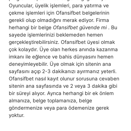
Oyuncular, üyelik işlemleri, para yatırma ve
çekme işlemleri için Ofansifbet belgelerinin
gerekli olup olmadığını merak ediyor. Firma
herhangi bir belge
Ofansifbet güvende mi
. Bu
sayede işlemlerinizi beklemeden hemen
gerçekleştirebilirsiniz. Ofansifbet üyesi olmak
çok kolaydır. Üye olan herkes anında kazanma
imkanı ile eğlence ve bahis dünyasını hemen
deneyimleyebilir. Üye olmak için sitenin ana
sayfasını açıp 2-3 dakikanızı ayırmanız yeterli.
Ofansifbet nasıl kayıt olunur sorusuna cevaben
sitenin ana sayfasında ve 2 veya 3 dakika gibi
bir süreyi alıyor. Ayrıca herhangi bir ek önlem
almanıza, belge toplamanıza, belge
göndermenize veya para ödemenize gerek
yoktur.