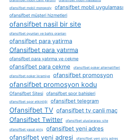
ofansifbet mobil canlı yardım
ofansifbet mobil masaüstü
ofansifbet mobil uygulaması
ofansifbet mobil monopoly
ofansifbet müşteri hizmetleri
ofansifbet nasil bir site
ofansifbet oyunları ve bahis oranları
ofansifbet para yatirma
Ofansifbet para yatırma
ofansifbet para yatırma ve çekme
ofansifbet para çekme
ofansifbet poker alternatifleri
ofansifbet promosyon
ofansifbet poker i̇kramiye
ofansifbet promosyon kodu
Ofansifbet Sitesi
ofansifbet spor bahisleri
ofansifbet telegram
ofansifbet spor etkinliği
Ofansifbet TV
ofansifbet tv canli maç
Ofansifbet Twitter
ofansifbet uluslararası site
ofansifbet yeni adres
ofansifbet yasal giriş
ofansifbet yeni adresi
ofansifbet yeni giriş adres