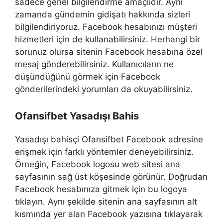
sadece genel bilgilendirme amaçlıdır. Aynı
zamanda gündemin gidişatı hakkında sizleri
bilgilendiriyoruz. Facebook hesabınızı müşteri
hizmetleri için de kullanabilirsiniz. Herhangi bir
sorunuz olursa sitenin Facebook hesabına özel
mesaj gönderebilirsiniz. Kullanıcıların ne
düşündüğünü görmek için Facebook
gönderilerindeki yorumları da okuyabilirsiniz.
Ofansifbet Yasadışı Bahis
Yasadışı bahisçi Ofansifbet Facebook adresine
erişmek için farklı yöntemler deneyebilirsiniz.
Örneğin, Facebook logosu web sitesi ana
sayfasının sağ üst köşesinde görünür. Doğrudan
Facebook hesabınıza gitmek için bu logoya
tıklayın. Aynı şekilde sitenin ana sayfasının alt
kısmında yer alan Facebook yazısına tıklayarak