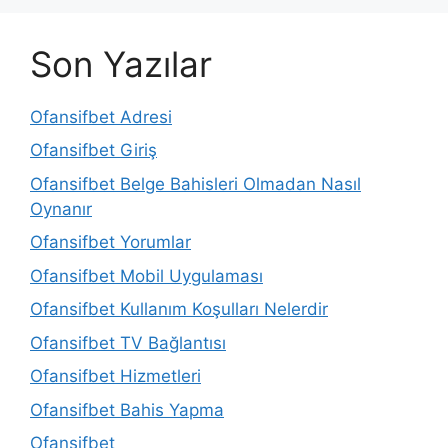
Son Yazılar
Ofansifbet Adresi
Ofansifbet Giriş
Ofansifbet Belge Bahisleri Olmadan Nasıl
Oynanır
Ofansifbet Yorumlar
Ofansifbet Mobil Uygulaması
Ofansifbet Kullanım Koşulları Nelerdir
Ofansifbet TV Bağlantısı
Ofansifbet Hizmetleri
Ofansifbet Bahis Yapma
Ofansifbet