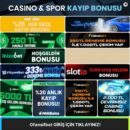
×
Ofansifbet GİRİŞ İÇİN TIKLAYINIZ!