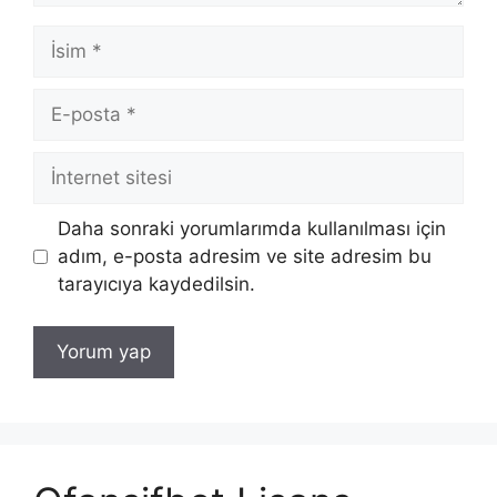
İsim
E-
posta
İnternet
sitesi
Daha sonraki yorumlarımda kullanılması için
adım, e-posta adresim ve site adresim bu
tarayıcıya kaydedilsin.