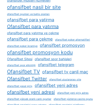
ofansifbet müşteri hizmetleri
ofansifbet nasil bir site
ofansifbet oyunları ve bahis oranları
ofansifbet para yatirma
Ofansifbet para yatırma
ofansifbet para yatırma ve çekme
ofansifbet para çekme
ofansifbet poker alternatifleri
ofansifbet promosyon
ofansifbet poker i̇kramiye
ofansifbet promosyon kodu
Ofansifbet Sitesi
ofansifbet spor bahisleri
ofansifbet telegram
ofansifbet spor etkinliği
Ofansifbet TV
ofansifbet tv canli maç
Ofansifbet Twitter
ofansifbet uluslararası site
ofansifbet yeni adres
ofansifbet yasal giriş
ofansifbet yeni adresi
ofansifbet yeni giriş adres
ofansifbet yüksek oranlı canlı oyunlar
ofansifbet yüzlerce casino oyunu
ofansifbet çevrimiçi para yatırma
ofansifbet çevrimiçi platformu