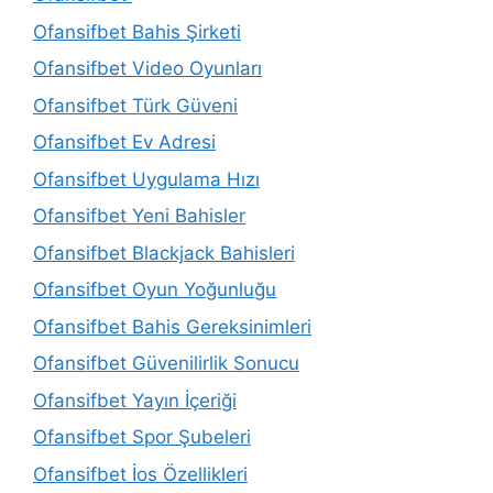
Ofansifbet Bahis Şirketi
Ofansifbet Video Oyunları
Ofansifbet Türk Güveni
Ofansifbet Ev Adresi
Ofansifbet Uygulama Hızı
Ofansifbet Yeni Bahisler
Ofansifbet Blackjack Bahisleri
Ofansifbet Oyun Yoğunluğu
Ofansifbet Bahis Gereksinimleri
Ofansifbet Güvenilirlik Sonucu
Ofansifbet Yayın İçeriği
Ofansifbet Spor Şubeleri
Ofansifbet İos Özellikleri