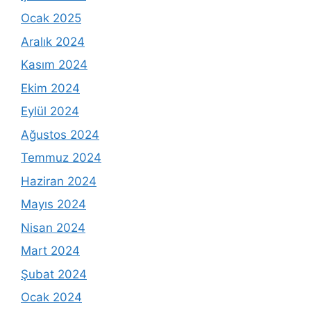
Ocak 2025
Aralık 2024
Kasım 2024
Ekim 2024
Eylül 2024
Ağustos 2024
Temmuz 2024
Haziran 2024
Mayıs 2024
Nisan 2024
Mart 2024
Şubat 2024
Ocak 2024