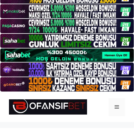
İçeriğe
atla
Menü