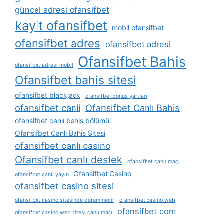
güncel adresi ofansifbet
kayit ofansifbet
mobil ofansifbet
ofansifbet adres
ofansifbet adresi
Ofansifbet Bahis
ofansifbet adresi mobil
Ofansifbet bahis sitesi
ofansifbet blackjack
ofansifbet bonus şartları
ofansifbet canli
Ofansifbet Canlı Bahis
ofansifbet canlı bahis bölümü
Ofansifbet Canlı Bahis Sitesi
ofansifbet canlı casino
Ofansifbet canlı destek
ofansifbet canlı maçı
Ofansifbet Casino
ofansifbet canlı yayın
ofansifbet casino sitesi
ofansifbet casino sitesinde durum nedir
ofansifbet casino web
ofansifbet com
ofansifbet casino web sitesi canlı maçı