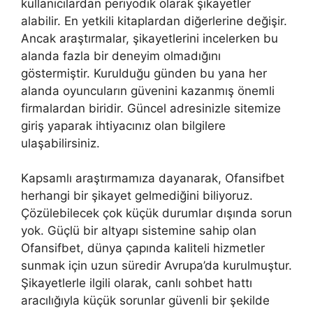
kullanıcılardan periyodik olarak şikayetler
alabilir. En yetkili kitaplardan diğerlerine değişir.
Ancak araştırmalar, şikayetlerini incelerken bu
alanda fazla bir deneyim olmadığını
göstermiştir. Kurulduğu günden bu yana her
alanda oyuncuların güvenini kazanmış önemli
firmalardan biridir. Güncel adresinizle sitemize
giriş yaparak ihtiyacınız olan bilgilere
ulaşabilirsiniz.
Kapsamlı araştırmamıza dayanarak, Ofansifbet
herhangi bir şikayet gelmediğini biliyoruz.
Çözülebilecek çok küçük durumlar dışında sorun
yok. Güçlü bir altyapı sistemine sahip olan
Ofansifbet, dünya çapında kaliteli hizmetler
sunmak için uzun süredir Avrupa’da kurulmuştur.
Şikayetlerle ilgili olarak, canlı sohbet hattı
aracılığıyla küçük sorunlar güvenli bir şekilde