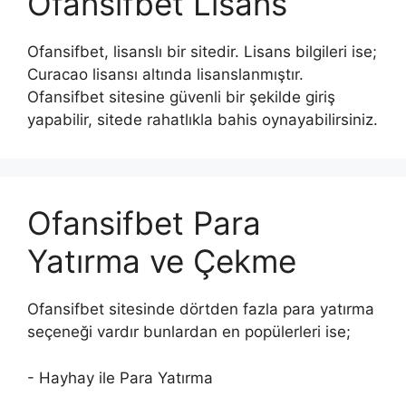
Ofansifbet Lisans
Ofansifbet, lisanslı bir sitedir. Lisans bilgileri ise;
Curacao lisansı altında lisanslanmıştır.
Ofansifbet sitesine güvenli bir şekilde giriş
yapabilir, sitede rahatlıkla bahis oynayabilirsiniz.
Ofansifbet Para
Yatırma ve Çekme
Ofansifbet sitesinde dörtden fazla para yatırma
seçeneği vardır bunlardan en popülerleri ise;
- Hayhay ile Para Yatırma