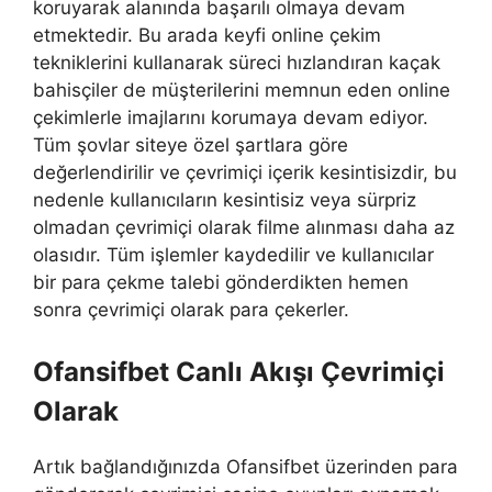
koruyarak alanında başarılı olmaya devam
etmektedir. Bu arada keyfi online çekim
tekniklerini kullanarak süreci hızlandıran kaçak
bahisçiler de müşterilerini memnun eden online
çekimlerle imajlarını korumaya devam ediyor.
Tüm şovlar siteye özel şartlara göre
değerlendirilir ve çevrimiçi içerik kesintisizdir, bu
nedenle kullanıcıların kesintisiz veya sürpriz
olmadan çevrimiçi olarak filme alınması daha az
olasıdır. Tüm işlemler kaydedilir ve kullanıcılar
bir para çekme talebi gönderdikten hemen
sonra çevrimiçi olarak para çekerler.
Ofansifbet Canlı Akışı Çevrimiçi
Olarak
Artık bağlandığınızda Ofansifbet üzerinden para