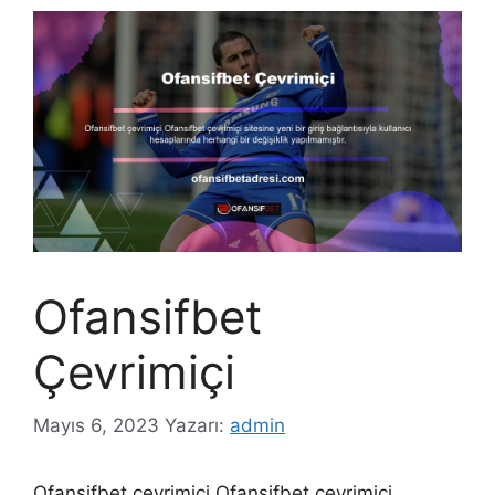
Ofansifbet
Çevrimiçi
Mayıs 6, 2023
Yazarı:
admin
Ofansifbet çevrimiçi Ofansifbet çevrimiçi