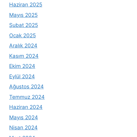
Haziran 2025
Mayıs 2025
Şubat 2025
Ocak 2025
Aralık 2024
Kasım 2024
Ekim 2024
Eylül 2024
Ağustos 2024
Temmuz 2024
Haziran 2024
Mayıs 2024
Nisan 2024