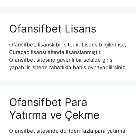
Ofansifbet Lisans
Ofansifbet, lisanslı bir sitedir. Lisans bilgileri ise;
Curacao lisansı altında lisanslanmıştır.
Ofansifbet sitesine güvenli bir şekilde giriş
yapabilir, sitede rahatlıkla bahis oynayabilirsiniz.
Ofansifbet Para
Yatırma ve Çekme
Ofansifbet sitesinde dörtden fazla para yatırma