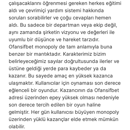
çalışacaklarını öğrenmesi gereken herkes eğitimi
aldı ve çevrimiçi yardım sistemi hakkında
soruları sorabilirler ve çoğu cevapları hemen
aldı. Bu sadece bir departman veya ekip değil,
aynı zamanda şirketin vizyonu ve değerleri ile
uyumlu bir düşünce ve hareket tarzıdır.
Ofansifbet monopoly de tam anlamıyla buna
benzer bir mantıktadır. Karakterimiz bizim
belirleyeceğimiz sayılar doğrultusunda ilerler ve
üstüne geldiği yerde para kaybeder ya da
kazanır. Bu sayede amaç en yüksek kazanca
ulaşmaktır. Kullanıcılar için oynaması son derece
eğlenceli bir oyundur. Kazancının da Ofansifbet
adresi üzerinden epey yüksek olması nedeniyle
son derece tercih edilen bir oyun haline
gelmiştir. Her gün kullanıcısı büyüyen monopoly
üzerinden yüklü kazançlar elde etmek mümkün
olabilir.