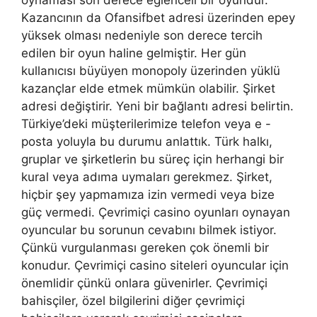
oynaması son derece eğlenceli bir oyundur.
Kazancının da Ofansifbet adresi üzerinden epey
yüksek olması nedeniyle son derece tercih
edilen bir oyun haline gelmiştir. Her gün
kullanıcısı büyüyen monopoly üzerinden yüklü
kazançlar elde etmek mümkün olabilir. Şirket
adresi değiştirir. Yeni bir bağlantı adresi belirtin.
Türkiye’deki müşterilerimize telefon veya e -
posta yoluyla bu durumu anlattık. Türk halkı,
gruplar ve şirketlerin bu süreç için herhangi bir
kural veya adıma uymaları gerekmez. Şirket,
hiçbir şey yapmamıza izin vermedi veya bize
güç vermedi. Çevrimiçi casino oyunları oynayan
oyuncular bu sorunun cevabını bilmek istiyor.
Çünkü vurgulanması gereken çok önemli bir
konudur. Çevrimiçi casino siteleri oyuncular için
önemlidir çünkü onlara güvenirler. Çevrimiçi
bahisçiler, özel bilgilerini diğer çevrimiçi