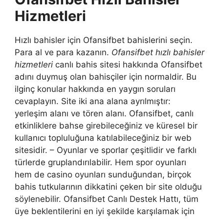
Hizmetleri
Hızlı bahisler için Ofansifbet bahislerini seçin.
Para al ve para kazanın.
Ofansifbet hızlı bahisler
hizmetleri
canlı bahis sitesi hakkında Ofansifbet
adını duymuş olan bahisçiler için normaldir. Bu
ilginç konular hakkında en yaygın soruları
cevaplayın. Site iki ana alana ayrılmıştır:
yerleşim alanı ve tören alanı. Ofansifbet, canlı
etkinliklere bahse girebileceğiniz ve küresel bir
kullanıcı topluluğuna katılabileceğiniz bir web
sitesidir. – Oyunlar ve sporlar çeşitlidir ve farklı
türlerde gruplandırılabilir. Hem spor oyunları
hem de casino oyunları sunduğundan, birçok
bahis tutkularının dikkatini çeken bir site olduğu
söylenebilir. Ofansifbet Canlı Destek Hattı, tüm
üye beklentilerini en iyi şekilde karşılamak için