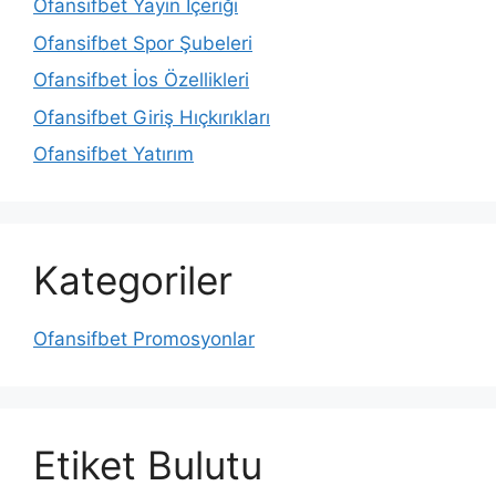
Ofansifbet Yayın İçeriği
Ofansifbet Spor Şubeleri
Ofansifbet İos Özellikleri
Ofansifbet Giriş Hıçkırıkları
Ofansifbet Yatırım
Kategoriler
Ofansifbet Promosyonlar
Etiket Bulutu