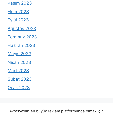
Kasım 2023
Ekim 2023
Eylül 2023
Ağustos 2023
Temmuz 2023
Haziran 2023
Mayıs 2023
Nisan 2023
Mart 2023
Şubat 2023
Ocak 2023
Avrasya'nın en büyük reklam platformunda olmak için