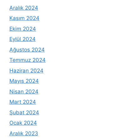
Aralık 2024
Kasım 2024
Ekim 2024
Eylül 2024
Ağustos 2024
Temmuz 2024
Haziran 2024
Mayıs 2024
Nisan 2024
Mart 2024
Şubat 2024
Ocak 2024
Aralık 2023