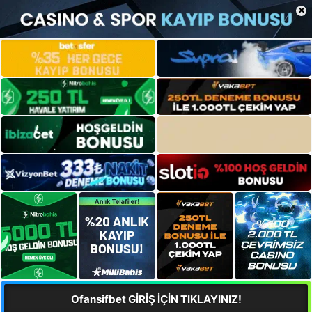
×
Ofansifbet GİRİŞ İÇİN TIKLAYINIZ!