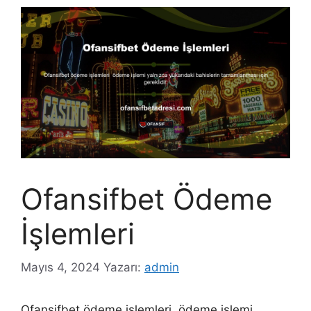
Ofansifbet Ödeme
İşlemleri
Mayıs 4, 2024
Yazarı:
admin
Ofansifbet ödeme işlemleri ödeme işlemi