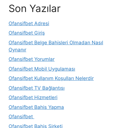
Son Yazılar
Ofansifbet Adresi
Ofansifbet Giriş
Ofansifbet Belge Bahisleri Olmadan Nasıl
Oynanır
Ofansifbet Yorumlar
Ofansifbet Mobil Uygulaması
Ofansifbet Kullanım Koşulları Nelerdir
Ofansifbet TV Bağlantısı
Ofansifbet Hizmetleri
Ofansifbet Bahis Yapma
Ofansifbet
Ofansifbet Bahis Şirketi