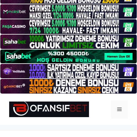
İçeriğe
atla
Menü