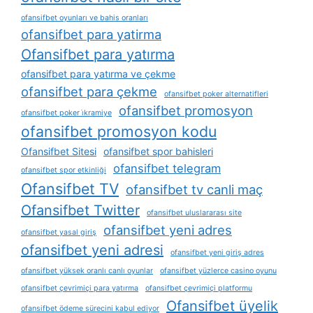
ofansifbet oyunları ve bahis oranları
ofansifbet para yatirma
Ofansifbet para yatırma
ofansifbet para yatırma ve çekme
ofansifbet para çekme
ofansifbet poker alternatifleri
ofansifbet promosyon
ofansifbet poker i̇kramiye
ofansifbet promosyon kodu
Ofansifbet Sitesi
ofansifbet spor bahisleri
ofansifbet telegram
ofansifbet spor etkinliği
Ofansifbet TV
ofansifbet tv canli maç
Ofansifbet Twitter
ofansifbet uluslararası site
ofansifbet yeni adres
ofansifbet yasal giriş
ofansifbet yeni adresi
ofansifbet yeni giriş adres
ofansifbet yüksek oranlı canlı oyunlar
ofansifbet yüzlerce casino oyunu
ofansifbet çevrimiçi para yatırma
ofansifbet çevrimiçi platformu
Ofansifbet üyelik
ofansifbet ödeme sürecini kabul ediyor