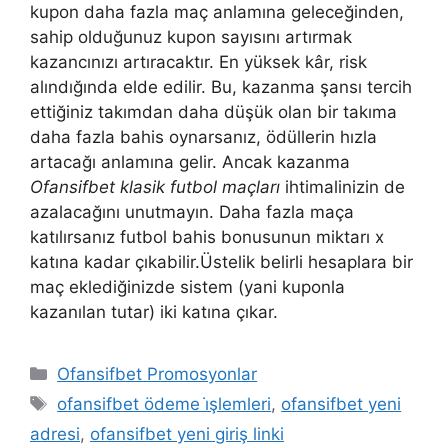
kupon daha fazla maç anlamına geleceğinden,
sahip olduğunuz kupon sayısını artırmak
kazancınızı artıracaktır. En yüksek kâr, risk
alındığında elde edilir. Bu, kazanma şansı tercih
ettiğiniz takımdan daha düşük olan bir takıma
daha fazla bahis oynarsanız, ödüllerin hızla
artacağı anlamına gelir. Ancak kazanma
Ofansifbet klasik futbol maçları
ihtimalinizin de
azalacağını unutmayın. Daha fazla maça
katılırsanız futbol bahis bonusunun miktarı x
katına kadar çıkabilir.Üstelik belirli hesaplara bir
maç eklediğinizde sistem (yani kuponla
kazanılan tutar) iki katına çıkar.
Kategoriler
Ofansifbet Promosyonlar
Etiketler
ofansifbet ödeme i̇şlemleri
,
ofansifbet yeni
adresi
,
ofansifbet yeni giriş linki