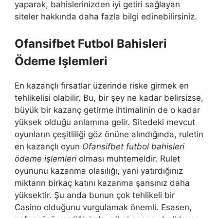
yaparak, bahislerinizden iyi getiri sağlayan
siteler hakkında daha fazla bilgi edinebilirsiniz.
Ofansifbet Futbol Bahisleri
Ödeme Işlemleri
En kazançlı fırsatlar üzerinde riske girmek en
tehlikelisi olabilir. Bu, bir şey ne kadar belirsizse,
büyük bir kazanç getirme ihtimalinin de o kadar
yüksek olduğu anlamına gelir. Sitedeki mevcut
oyunların çeşitliliği göz önüne alındığında, ruletin
en kazançlı oyun
Ofansifbet futbol bahisleri
ödeme işlemleri
olması muhtemeldir. Rulet
oyununu kazanma olasılığı, yani yatırdığınız
miktarın birkaç katını kazanma şansınız daha
yüksektir. Şu anda bunun çok tehlikeli bir
Casino olduğunu vurgulamak önemli. Esasen,