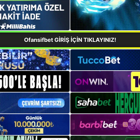
Ofansifbet GİRİŞ İÇİN TIKLAYINIZ!