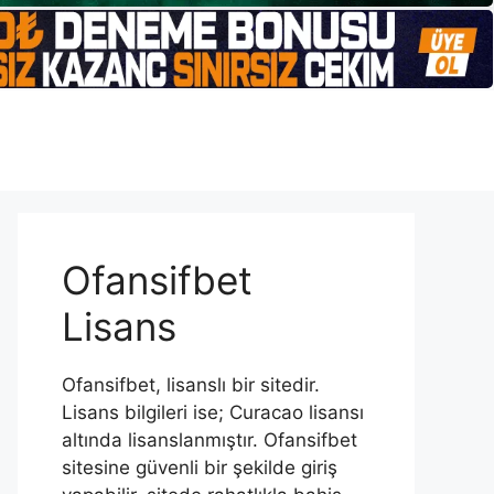
Ofansifbet
Lisans
Ofansifbet, lisanslı bir sitedir.
Lisans bilgileri ise; Curacao lisansı
altında lisanslanmıştır. Ofansifbet
sitesine güvenli bir şekilde giriş