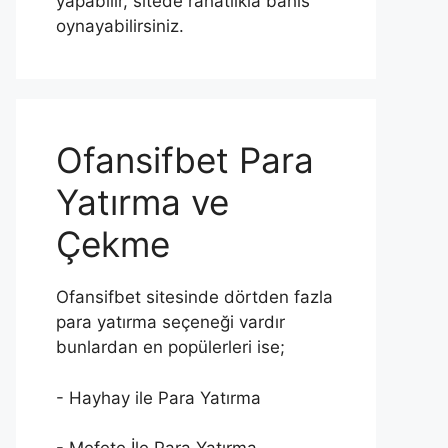
yapabilir, sitede rahatlıkla bahis
oynayabilirsiniz.
Ofansifbet Para
Yatırma ve
Çekme
Ofansifbet sitesinde dörtden fazla
para yatırma seçeneği vardır
bunlardan en popülerleri ise;
- Hayhay ile Para Yatırma