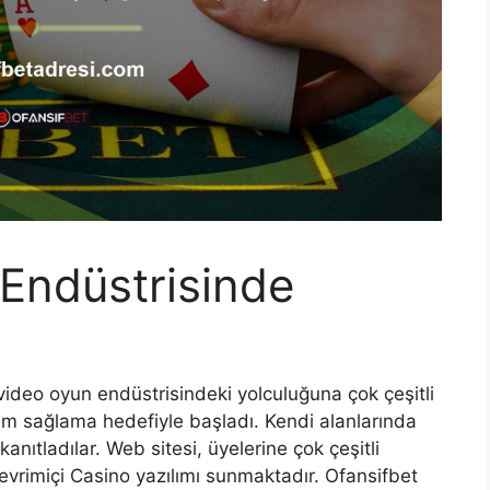
Endüstrisinde
ideo oyun endüstrisindeki yolculuğuna çok çeşitli
şim sağlama hedefiyle başladı. Kendi alanlarında
kanıtladılar. Web sitesi, üyelerine çok çeşitli
çevrimiçi Casino yazılımı sunmaktadır. Ofansifbet