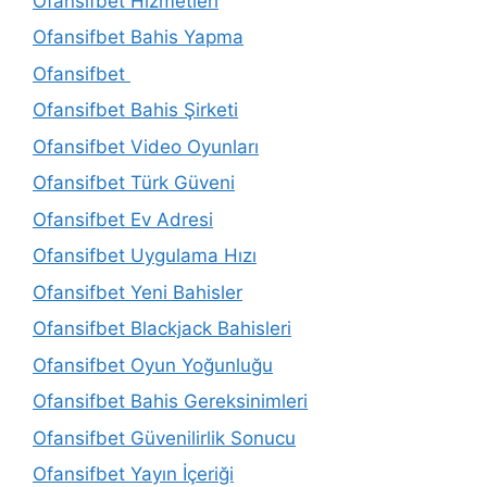
Ofansifbet Hizmetleri
Ofansifbet Bahis Yapma
Ofansifbet
Ofansifbet Bahis Şirketi
Ofansifbet Video Oyunları
Ofansifbet Türk Güveni
Ofansifbet Ev Adresi
Ofansifbet Uygulama Hızı
Ofansifbet Yeni Bahisler
Ofansifbet Blackjack Bahisleri
Ofansifbet Oyun Yoğunluğu
Ofansifbet Bahis Gereksinimleri
Ofansifbet Güvenilirlik Sonucu
Ofansifbet Yayın İçeriği