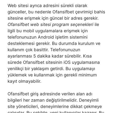
Web sitesi ayrıca adresini sürekli olarak
günceller, bu nedenle Ofansifbet çevrimiçi bahis
sitesine erişmek için güncel bir adres gerekir.
Ofansifbet web sitesi program seçenekleri
ile
ilgili bu mobil uygulamalara erişmek için
telefonunuzun Android işletim sistemini
desteklemesi gerekir. Bu durumda kurulum ve
kullanım çok basittir. Telefonunuzun
ayarlanması 5 dakika kadar sürebilir. Kısa
sürede Ofansifbet sitesinin iOS uygulamasına
yenilikçi bir yaklaşım getirdi. Bu uygulamayı
yüklemek ve kullanmak için gerekli minimum
kayıt olmayabilir.
Ofansifbet giriş adresinde verilen alan adı
bilgileri her zaman değiştirilmelidir. Deneyimli
site yöneticileri, deneyimlerine dikkat çekmeye
çalışırlar. Bu şekilde, yeni kullanıcılar kazanır. Bu