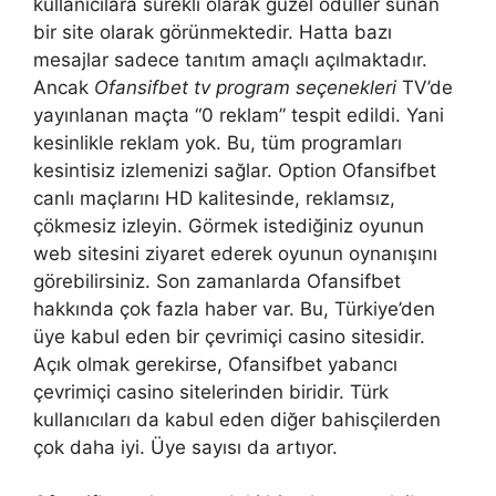
kullanıcılara sürekli olarak güzel ödüller sunan
bir site olarak görünmektedir. Hatta bazı
mesajlar sadece tanıtım amaçlı açılmaktadır.
Ancak
Ofansifbet tv program seçenekleri
TV’de
yayınlanan maçta “0 reklam” tespit edildi. Yani
kesinlikle reklam yok. Bu, tüm programları
kesintisiz izlemenizi sağlar. Option Ofansifbet
canlı maçlarını HD kalitesinde, reklamsız,
çökmesiz izleyin. Görmek istediğiniz oyunun
web sitesini ziyaret ederek oyunun oynanışını
görebilirsiniz. Son zamanlarda Ofansifbet
hakkında çok fazla haber var. Bu, Türkiye’den
üye kabul eden bir çevrimiçi casino sitesidir.
Açık olmak gerekirse, Ofansifbet yabancı
çevrimiçi casino sitelerinden biridir. Türk
kullanıcıları da kabul eden diğer bahisçilerden
çok daha iyi. Üye sayısı da artıyor.