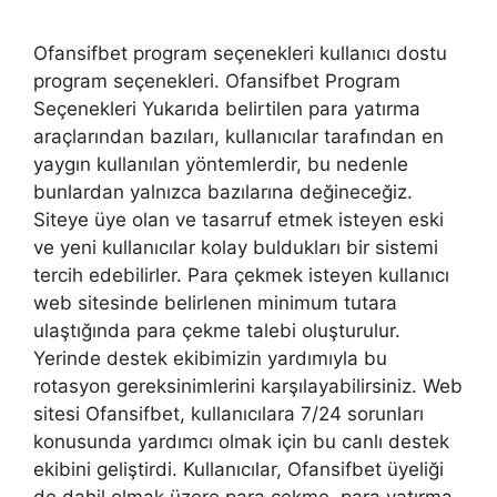
Ofansifbet program seçenekleri kullanıcı dostu
program seçenekleri. Ofansifbet Program
Seçenekleri Yukarıda belirtilen para yatırma
araçlarından bazıları, kullanıcılar tarafından en
yaygın kullanılan yöntemlerdir, bu nedenle
bunlardan yalnızca bazılarına değineceğiz.
Siteye üye olan ve tasarruf etmek isteyen eski
ve yeni kullanıcılar kolay buldukları bir sistemi
tercih edebilirler. Para çekmek isteyen kullanıcı
web sitesinde belirlenen minimum tutara
ulaştığında para çekme talebi oluşturulur.
Yerinde destek ekibimizin yardımıyla bu
rotasyon gereksinimlerini karşılayabilirsiniz. Web
sitesi Ofansifbet, kullanıcılara 7/24 sorunları
konusunda yardımcı olmak için bu canlı destek
ekibini geliştirdi. Kullanıcılar, Ofansifbet üyeliği