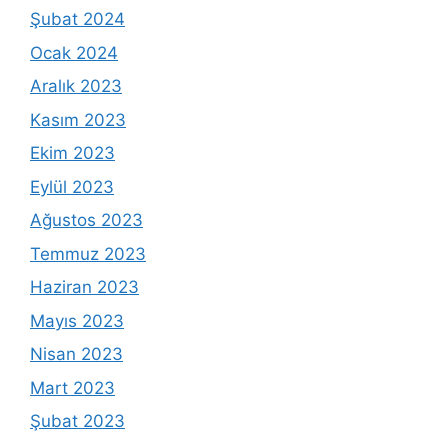
Şubat 2024
Ocak 2024
Aralık 2023
Kasım 2023
Ekim 2023
Eylül 2023
Ağustos 2023
Temmuz 2023
Haziran 2023
Mayıs 2023
Nisan 2023
Mart 2023
Şubat 2023