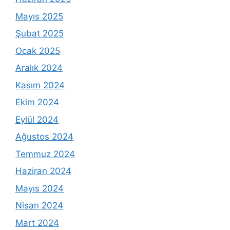
Mayıs 2025
Şubat 2025
Ocak 2025
Aralık 2024
Kasım 2024
Ekim 2024
Eylül 2024
Ağustos 2024
Temmuz 2024
Haziran 2024
Mayıs 2024
Nisan 2024
Mart 2024