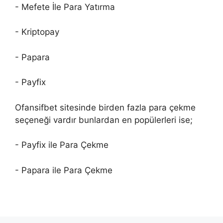
- Mefete İle Para Yatırma
- Kriptopay
- Papara
- Payfix
Ofansifbet sitesinde birden fazla para çekme
seçeneği vardır bunlardan en popülerleri ise;
- Payfix ile Para Çekme
- Papara ile Para Çekme