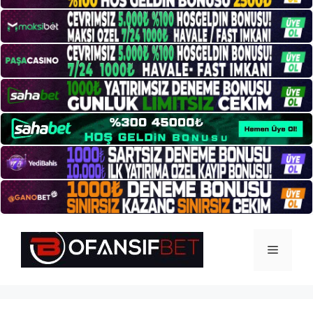
İçeriğe
atla
Menü