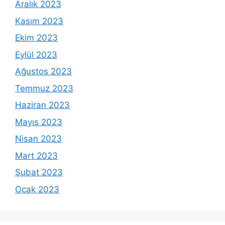
Aralık 2023
Kasım 2023
Ekim 2023
Eylül 2023
Ağustos 2023
Temmuz 2023
Haziran 2023
Mayıs 2023
Nisan 2023
Mart 2023
Şubat 2023
Ocak 2023