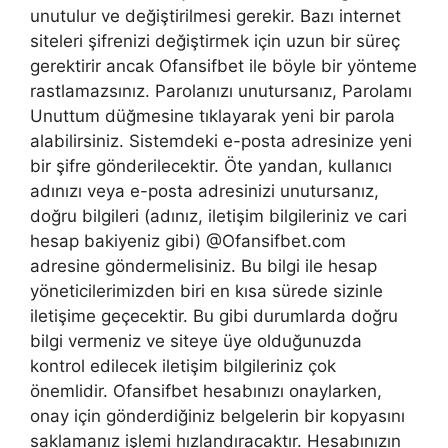
unutulur ve değiştirilmesi gerekir. Bazı internet
siteleri şifrenizi değiştirmek için uzun bir süreç
gerektirir ancak Ofansifbet ile böyle bir yönteme
rastlamazsınız. Parolanızı unutursanız, Parolamı
Unuttum düğmesine tıklayarak yeni bir parola
alabilirsiniz. Sistemdeki e-posta adresinize yeni
bir şifre gönderilecektir. Öte yandan, kullanıcı
adınızı veya e-posta adresinizi unutursanız,
doğru bilgileri (adınız, iletişim bilgileriniz ve cari
hesap bakiyeniz gibi) @Ofansifbet.com
adresine göndermelisiniz. Bu bilgi ile hesap
yöneticilerimizden biri en kısa sürede sizinle
iletişime geçecektir. Bu gibi durumlarda doğru
bilgi vermeniz ve siteye üye olduğunuzda
kontrol edilecek iletişim bilgileriniz çok
önemlidir. Ofansifbet hesabınızı onaylarken,
onay için gönderdiğiniz belgelerin bir kopyasını
saklamanız işlemi hızlandıracaktır. Hesabınızın