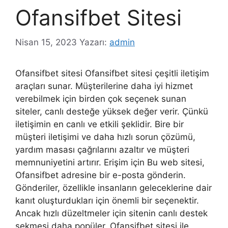
Ofansifbet Sitesi
Nisan 15, 2023
Yazarı:
admin
Ofansifbet sitesi Ofansifbet sitesi çeşitli iletişim
araçları sunar. Müşterilerine daha iyi hizmet
verebilmek için birden çok seçenek sunan
siteler, canlı desteğe yüksek değer verir. Çünkü
iletişimin en canlı ve etkili şeklidir. Bire bir
müşteri iletişimi ve daha hızlı sorun çözümü,
yardım masası çağrılarını azaltır ve müşteri
memnuniyetini artırır. Erişim için Bu web sitesi,
Ofansifbet adresine bir e-posta gönderin.
Gönderiler, özellikle insanların geleceklerine dair
kanıt oluşturdukları için önemli bir seçenektir.
Ancak hızlı düzeltmeler için sitenin canlı destek
sekmesi daha popüler. Ofansifbet sitesi ile