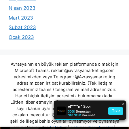
Nisan 2023
Mart 2023
Şubat 2023
Ocak 2023
Avrasya'nın en büyük reklam platformunda olmak için
Microsoft Teams:
reklam@avrasyamarketing.com
adresimizden veya Telegram: @Avrasyamarketing
adresimizden irtibat kurabilirsiniz. (Tek iletişim
adreslerimiz teams / telegram ve mail adresimizdir.
Harici hiçbir iletişim adresimiz bulunmamaktadır.
Lütfen itibar etmeyiniz.) Türkiye yasalarına göre 7258
sayılı kanun uyarınca yasa dışı bahis oynamanın
cezaları mevcuttur. Şu an bulunduğunuz site hiç bir
şekilde illegal bahis oyunları oynatmıyor ve oynamaya
aracı olmuyordur.
katarbet
|
belugabahis
|
lunabit
|