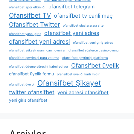
ofansifbet telegram
ofansifbet spor etkinliği
Ofansifbet TV
ofansifbet tv canli maç
Ofansifbet Twitter
ofansifbet uluslararası site
ofansifbet yeni adres
ofansifbet yasal giriş
ofansifbet yeni adresi
ofansifbet yeni giriş adres
ofansifbet yüksek oranlı canlı oyunlar
ofansifbet yüzlerce casino oyunu
ofansifbet çevrimiçi para yatırma
ofansifbet çevrimiçi platformu
Ofansifbet üyelik
ofansifbet ödeme sürecini kabul ediyor
ofansifbet üyelik formu
ofansifbet üyeliği karlı mıdır
Ofansifbet Şikayet
ofansifbet üye ol
twitter ofansifbet
yeni adresi ofansifbet
yeni giris ofansifbet