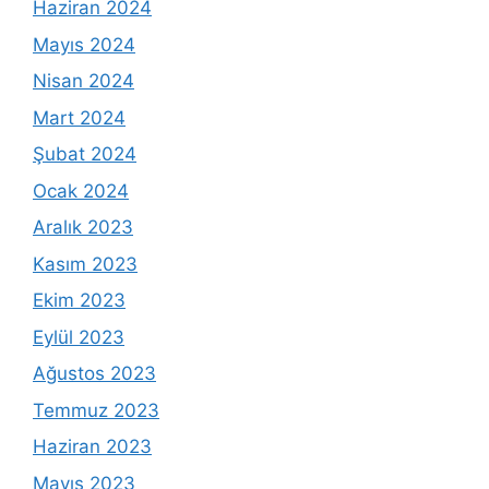
Haziran 2024
Mayıs 2024
Nisan 2024
Mart 2024
Şubat 2024
Ocak 2024
Aralık 2023
Kasım 2023
Ekim 2023
Eylül 2023
Ağustos 2023
Temmuz 2023
Haziran 2023
Mayıs 2023