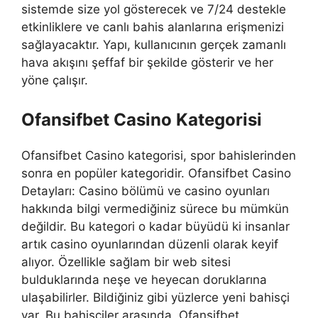
sistemde size yol gösterecek ve 7/24 destekle
etkinliklere ve canlı bahis alanlarına erişmenizi
sağlayacaktır. Yapı, kullanıcının gerçek zamanlı
hava akışını şeffaf bir şekilde gösterir ve her
yöne çalışır.
Ofansifbet Casino Kategorisi
Ofansifbet Casino kategorisi, spor bahislerinden
sonra en popüler kategoridir. Ofansifbet Casino
Detayları: Casino bölümü ve casino oyunları
hakkında bilgi vermediğiniz sürece bu mümkün
değildir. Bu kategori o kadar büyüdü ki insanlar
artık casino oyunlarından düzenli olarak keyif
alıyor. Özellikle sağlam bir web sitesi
bulduklarında neşe ve heyecan doruklarına
ulaşabilirler. Bildiğiniz gibi yüzlerce yeni bahisçi
var. Bu bahisçiler arasında, Ofansifbet