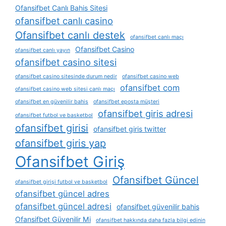
Ofansifbet Canlı Bahis Sitesi
ofansifbet canlı casino
Ofansifbet canlı destek
ofansifbet canlı maçı
Ofansifbet Casino
ofansifbet canlı yayın
ofansifbet casino sitesi
ofansifbet casino sitesinde durum nedir
ofansifbet casino web
ofansifbet com
ofansifbet casino web sitesi canlı maçı
ofansifbet en güvenilir bahis
ofansifbet eposta müşteri
ofansifbet giris adresi
ofansifbet futbol ve basketbol
ofansifbet girisi
ofansifbet giris twitter
ofansifbet giris yap
Ofansifbet Giriş
Ofansifbet Güncel
ofansifbet girişi futbol ve basketbol
ofansifbet güncel adres
ofansifbet güncel adresi
ofansifbet güvenilir bahis
Ofansifbet Güvenilir Mi
ofansifbet hakkında daha fazla bilgi edinin