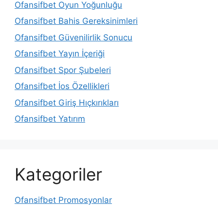
Ofansifbet Oyun Yoğunluğu
Ofansifbet Bahis Gereksinimleri
Ofansifbet Güvenilirlik Sonucu
Ofansifbet Yayın İçeriği
Ofansifbet Spor Şubeleri
Ofansifbet İos Özellikleri
Ofansifbet Giriş Hıçkırıkları
Ofansifbet Yatırım
Kategoriler
Ofansifbet Promosyonlar