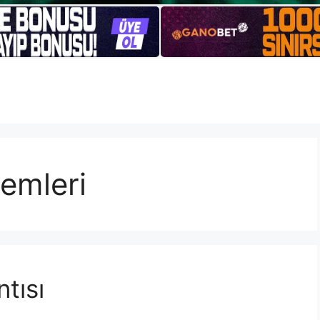
lemleri
tısı