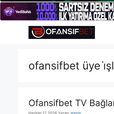
İçeriğe
atla
ofansifbet üye i̇ş
Ofansifbet TV Bağlan
Haziran 17, 2026
Yazarı:
admin