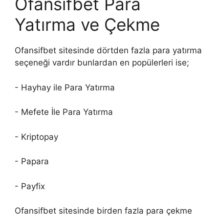
Ofansifbet Para
Yatırma ve Çekme
Ofansifbet sitesinde dörtden fazla para yatırma
seçeneği vardır bunlardan en popülerleri ise;
- Hayhay ile Para Yatırma
- Mefete İle Para Yatırma
- Kriptopay
- Papara
- Payfix
Ofansifbet sitesinde birden fazla para çekme