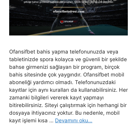
Ofansifbet bahis yapma telefonunuzda veya
tabletinizde spora kolayca ve güvenli bir şekilde
bahse girmenizi sağlayan bir program, birçok
bahis sitesinde çok yaygındır. Ofansifbet mobil
aboneliği yardımcı olmadı. Telefonunuzdaki
kayıtlar için aynı kuralları da kullanabilirsiniz. Her
zamanki bilgileri vererek kayıt yapmayı
bitirebilirsiniz. Siteyi çalıştırmak için herhangi bir
dosyaya ihtiyacınız yoktur. Bu nedenle, mobil
kayıt işlemi kısa …
Devamını oku…