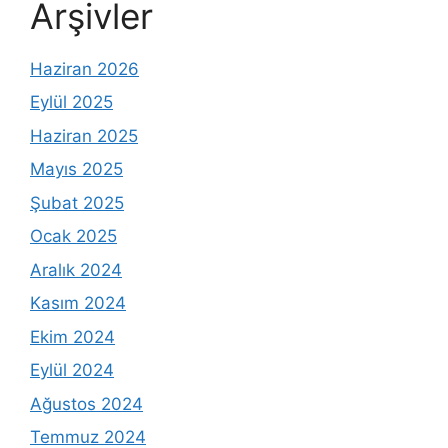
Arşivler
Haziran 2026
Eylül 2025
Haziran 2025
Mayıs 2025
Şubat 2025
Ocak 2025
Aralık 2024
Kasım 2024
Ekim 2024
Eylül 2024
Ağustos 2024
Temmuz 2024