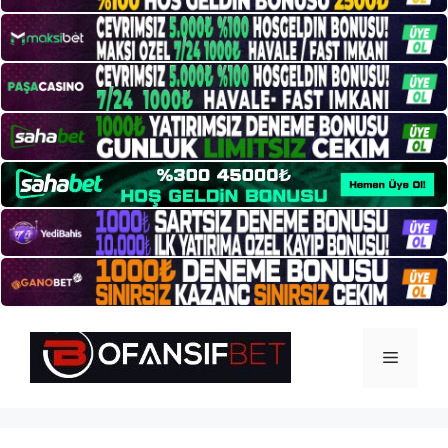
İçeriğe
atla
Menü