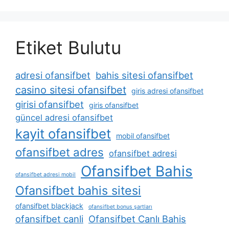
Etiket Bulutu
adresi ofansifbet
bahis sitesi ofansifbet
casino sitesi ofansifbet
giris adresi ofansifbet
girisi ofansifbet
giris ofansifbet
güncel adresi ofansifbet
kayit ofansifbet
mobil ofansifbet
ofansifbet adres
ofansifbet adresi
Ofansifbet Bahis
ofansifbet adresi mobil
Ofansifbet bahis sitesi
ofansifbet blackjack
ofansifbet bonus şartları
ofansifbet canli
Ofansifbet Canlı Bahis