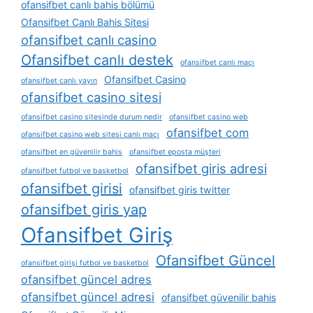
ofansifbet canlı bahis bölümü
Ofansifbet Canlı Bahis Sitesi
ofansifbet canlı casino
Ofansifbet canlı destek
ofansifbet canlı maçı
Ofansifbet Casino
ofansifbet canlı yayın
ofansifbet casino sitesi
ofansifbet casino sitesinde durum nedir
ofansifbet casino web
ofansifbet com
ofansifbet casino web sitesi canlı maçı
ofansifbet en güvenilir bahis
ofansifbet eposta müşteri
ofansifbet giris adresi
ofansifbet futbol ve basketbol
ofansifbet girisi
ofansifbet giris twitter
ofansifbet giris yap
Ofansifbet Giriş
Ofansifbet Güncel
ofansifbet girişi futbol ve basketbol
ofansifbet güncel adres
ofansifbet güncel adresi
ofansifbet güvenilir bahis