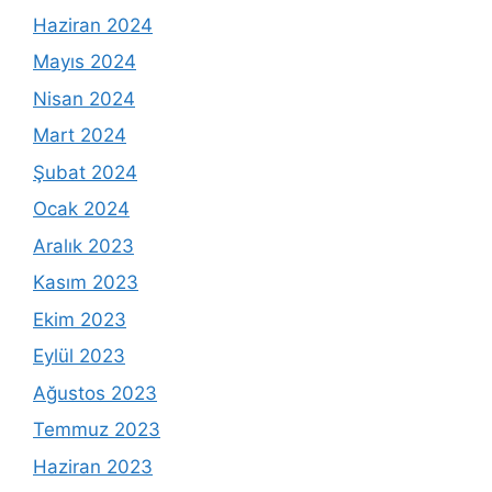
Haziran 2024
Mayıs 2024
Nisan 2024
Mart 2024
Şubat 2024
Ocak 2024
Aralık 2023
Kasım 2023
Ekim 2023
Eylül 2023
Ağustos 2023
Temmuz 2023
Haziran 2023