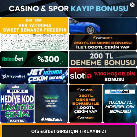
×
Ofansifbet GİRİŞ İÇİN TIKLAYINIZ!