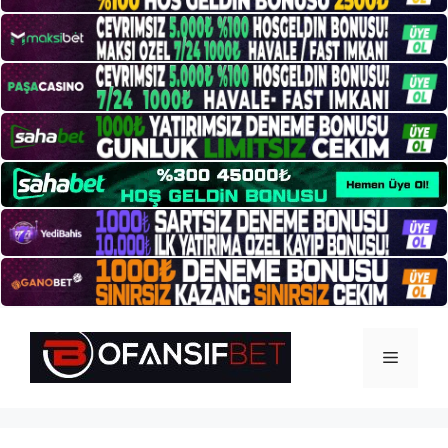
İçeriğe
atla
Menü