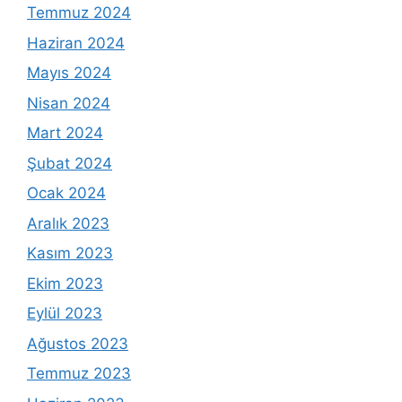
Temmuz 2024
Haziran 2024
Mayıs 2024
Nisan 2024
Mart 2024
Şubat 2024
Ocak 2024
Aralık 2023
Kasım 2023
Ekim 2023
Eylül 2023
Ağustos 2023
Temmuz 2023