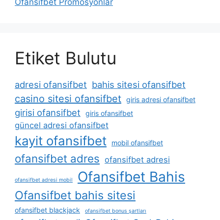
Ofansifbet Promosyonlar
Etiket Bulutu
adresi ofansifbet
bahis sitesi ofansifbet
casino sitesi ofansifbet
giris adresi ofansifbet
girisi ofansifbet
giris ofansifbet
güncel adresi ofansifbet
kayit ofansifbet
mobil ofansifbet
ofansifbet adres
ofansifbet adresi
Ofansifbet Bahis
ofansifbet adresi mobil
Ofansifbet bahis sitesi
ofansifbet blackjack
ofansifbet bonus şartları