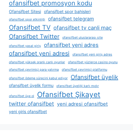
ofansifbet promosyon kodu
Ofansifbet Sitesi
ofansifbet spor bahisleri
ofansifbet telegram
ofansifbet spor etkinliği
Ofansifbet TV
ofansifbet tv canli maç
Ofansifbet Twitter
ofansifbet uluslararası site
ofansifbet yeni adres
ofansifbet yasal giriş
ofansifbet yeni adresi
ofansifbet yeni giriş adres
ofansifbet yüksek oranlı canlı oyunlar
ofansifbet yüzlerce casino oyunu
ofansifbet çevrimiçi para yatırma
ofansifbet çevrimiçi platformu
Ofansifbet üyelik
ofansifbet ödeme sürecini kabul ediyor
ofansifbet üyelik formu
ofansifbet üyeliği karlı mıdır
Ofansifbet Şikayet
ofansifbet üye ol
twitter ofansifbet
yeni adresi ofansifbet
yeni giris ofansifbet