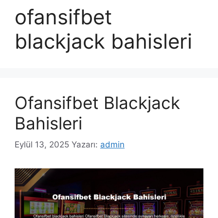
ofansifbet
blackjack bahisleri
Ofansifbet Blackjack
Bahisleri
Eylül 13, 2025
Yazarı:
admin