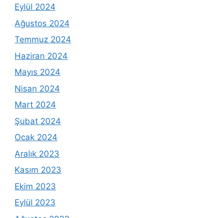
Eylül 2024
Ağustos 2024
Temmuz 2024
Haziran 2024
Mayıs 2024
Nisan 2024
Mart 2024
Şubat 2024
Ocak 2024
Aralık 2023
Kasım 2023
Ekim 2023
Eylül 2023