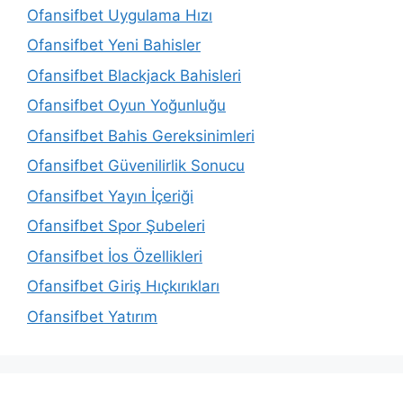
Ofansifbet Uygulama Hızı
Ofansifbet Yeni Bahisler
Ofansifbet Blackjack Bahisleri
Ofansifbet Oyun Yoğunluğu
Ofansifbet Bahis Gereksinimleri
Ofansifbet Güvenilirlik Sonucu
Ofansifbet Yayın İçeriği
Ofansifbet Spor Şubeleri
Ofansifbet İos Özellikleri
Ofansifbet Giriş Hıçkırıkları
Ofansifbet Yatırım