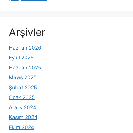
Arşivler
Haziran 2026
Eylül 2025
Haziran 2025
Mayıs 2025
Şubat 2025
Ocak 2025
Aralık 2024
Kasım 2024
Ekim 2024