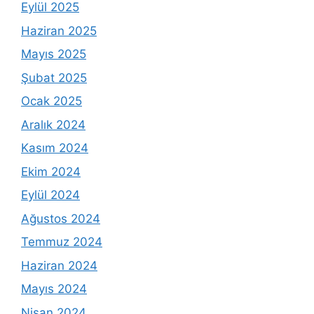
Eylül 2025
Haziran 2025
Mayıs 2025
Şubat 2025
Ocak 2025
Aralık 2024
Kasım 2024
Ekim 2024
Eylül 2024
Ağustos 2024
Temmuz 2024
Haziran 2024
Mayıs 2024
Nisan 2024