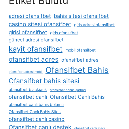
Etiket Bulutu
adresi ofansifbet
bahis sitesi ofansifbet
casino sitesi ofansifbet
giris adresi ofansifbet
girisi ofansifbet
giris ofansifbet
güncel adresi ofansifbet
kayit ofansifbet
mobil ofansifbet
ofansifbet adres
ofansifbet adresi
Ofansifbet Bahis
ofansifbet adresi mobil
Ofansifbet bahis sitesi
ofansifbet blackjack
ofansifbet bonus şartları
ofansifbet canli
Ofansifbet Canlı Bahis
ofansifbet canlı bahis bölümü
Ofansifbet Canlı Bahis Sitesi
ofansifbet canlı casino
Ofansifbet canlı destek
ofansifbet canlı maçı