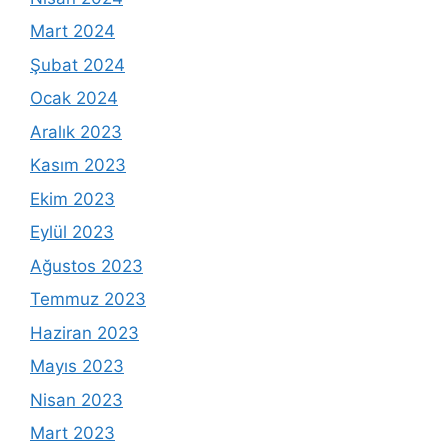
Mart 2024
Şubat 2024
Ocak 2024
Aralık 2023
Kasım 2023
Ekim 2023
Eylül 2023
Ağustos 2023
Temmuz 2023
Haziran 2023
Mayıs 2023
Nisan 2023
Mart 2023