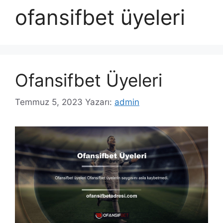
ofansifbet üyeleri
Ofansifbet Üyeleri
Temmuz 5, 2023
Yazarı:
admin