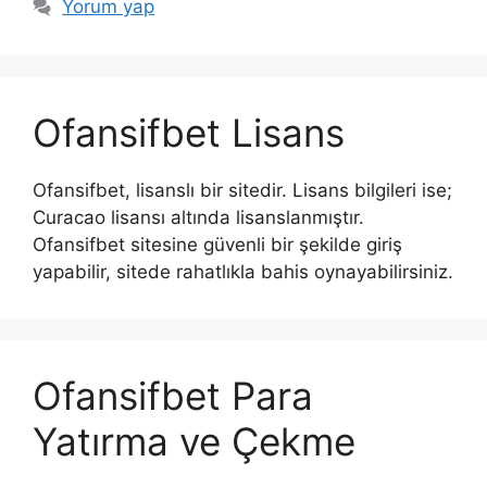
Yorum yap
Ofansifbet Lisans
Ofansifbet, lisanslı bir sitedir. Lisans bilgileri ise;
Curacao lisansı altında lisanslanmıştır.
Ofansifbet sitesine güvenli bir şekilde giriş
yapabilir, sitede rahatlıkla bahis oynayabilirsiniz.
Ofansifbet Para
Yatırma ve Çekme