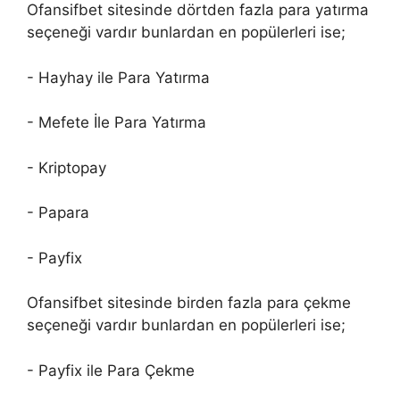
Ofansifbet sitesinde dörtden fazla para yatırma
seçeneği vardır bunlardan en popülerleri ise;
- Hayhay ile Para Yatırma
- Mefete İle Para Yatırma
- Kriptopay
- Papara
- Payfix
Ofansifbet sitesinde birden fazla para çekme
seçeneği vardır bunlardan en popülerleri ise;
- Payfix ile Para Çekme