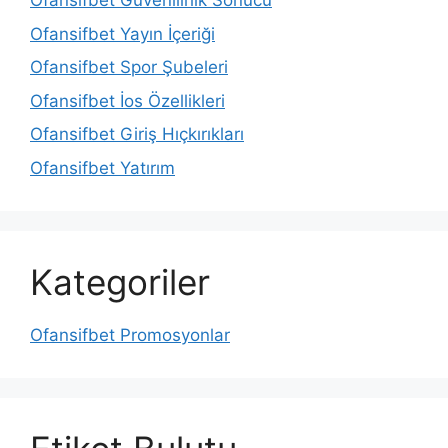
Ofansifbet Güvenilirlik Sonucu
Ofansifbet Yayın İçeriği
Ofansifbet Spor Şubeleri
Ofansifbet İos Özellikleri
Ofansifbet Giriş Hıçkırıkları
Ofansifbet Yatırım
Kategoriler
Ofansifbet Promosyonlar