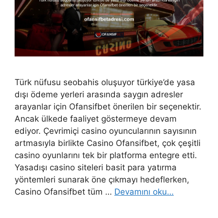
Türk nüfusu seobahis oluşuyor türkiye’de yasa
dışı ödeme yerleri arasında saygın adresler
arayanlar için Ofansifbet önerilen bir seçenektir.
Ancak ülkede faaliyet göstermeye devam
ediyor. Çevrimiçi casino oyuncularının sayısının
artmasıyla birlikte Casino Ofansifbet, çok çeşitli
casino oyunlarını tek bir platforma entegre etti.
Yasadışı casino siteleri basit para yatırma
yöntemleri sunarak öne çıkmayı hedeflerken,
Casino Ofansifbet tüm …
Devamını oku…