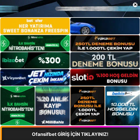
×
Ofansifbet GİRİŞ İÇİN TIKLAYINIZ!