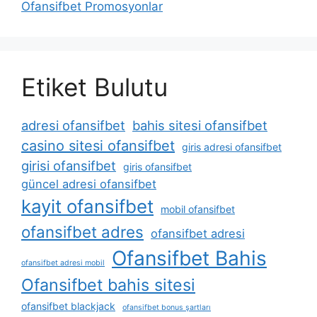
Ofansifbet Promosyonlar
Etiket Bulutu
adresi ofansifbet
bahis sitesi ofansifbet
casino sitesi ofansifbet
giris adresi ofansifbet
girisi ofansifbet
giris ofansifbet
güncel adresi ofansifbet
kayit ofansifbet
mobil ofansifbet
ofansifbet adres
ofansifbet adresi
Ofansifbet Bahis
ofansifbet adresi mobil
Ofansifbet bahis sitesi
ofansifbet blackjack
ofansifbet bonus şartları