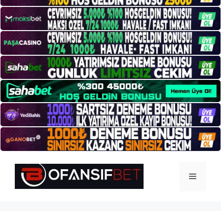
İçeriğe
atla
Menü