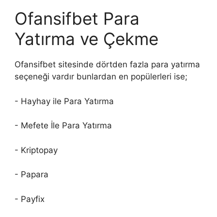
Ofansifbet Para
Yatırma ve Çekme
Ofansifbet sitesinde dörtden fazla para yatırma
seçeneği vardır bunlardan en popülerleri ise;
- Hayhay ile Para Yatırma
- Mefete İle Para Yatırma
- Kriptopay
- Papara
- Payfix