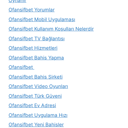
Oynanır
Ofansifbet Yorumlar
Ofansifbet Mobil Uygulaması
Ofansifbet Kullanım Koşulları Nelerdir
Ofansifbet TV Bağlantısı
Ofansifbet Hizmetleri
Ofansifbet Bahis Yapma
Ofansifbet
Ofansifbet Bahis Şirketi
Ofansifbet Video Oyunları
Ofansifbet Türk Güveni
Ofansifbet Ev Adresi
Ofansifbet Uygulama Hızı
Ofansifbet Yeni Bahisler