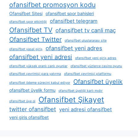
ofansifbet promosyon kodu
Ofansifbet Sitesi
ofansifbet spor bahisleri
ofansifbet telegram
ofansifbet spor etkinliği
Ofansifbet TV
ofansifbet tv canli maç
Ofansifbet Twitter
ofansifbet uluslararası site
ofansifbet yeni adres
ofansifbet yasal giriş
ofansifbet yeni adresi
ofansifbet yeni giriş adres
ofansifbet yüksek oranlı canlı oyunlar
ofansifbet yüzlerce casino oyunu
ofansifbet çevrimiçi para yatırma
ofansifbet çevrimiçi platformu
Ofansifbet üyelik
ofansifbet ödeme sürecini kabul ediyor
ofansifbet üyelik formu
ofansifbet üyeliği karlı mıdır
Ofansifbet Şikayet
ofansifbet üye ol
twitter ofansifbet
yeni adresi ofansifbet
yeni giris ofansifbet