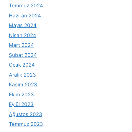
Temmuz 2024
Haziran 2024
Mayıs 2024
Nisan 2024
Mart 2024
Şubat 2024
Ocak 2024
Aralık 2023
Kasım 2023
Ekim 2023
Eylül 2023
Ağustos 2023
Temmuz 2023