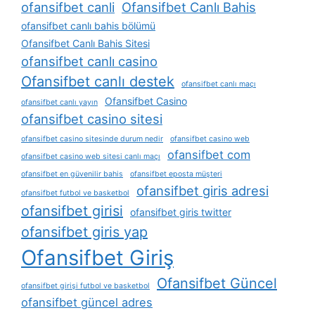
ofansifbet canli
Ofansifbet Canlı Bahis
ofansifbet canlı bahis bölümü
Ofansifbet Canlı Bahis Sitesi
ofansifbet canlı casino
Ofansifbet canlı destek
ofansifbet canlı maçı
Ofansifbet Casino
ofansifbet canlı yayın
ofansifbet casino sitesi
ofansifbet casino sitesinde durum nedir
ofansifbet casino web
ofansifbet com
ofansifbet casino web sitesi canlı maçı
ofansifbet en güvenilir bahis
ofansifbet eposta müşteri
ofansifbet giris adresi
ofansifbet futbol ve basketbol
ofansifbet girisi
ofansifbet giris twitter
ofansifbet giris yap
Ofansifbet Giriş
Ofansifbet Güncel
ofansifbet girişi futbol ve basketbol
ofansifbet güncel adres