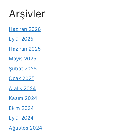
Arşivler
Haziran 2026
Eylül 2025
Haziran 2025
Mayıs 2025
Şubat 2025
Ocak 2025
Aralık 2024
Kasım 2024
Ekim 2024
Eylül 2024
Ağustos 2024