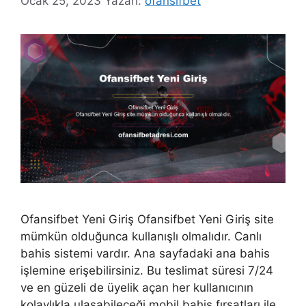
Ocak 25, 2023
Yazarı:
ofansifbet
Ofansifbet Yeni Giriş Ofansifbet Yeni Giriş site
mümkün olduğunca kullanışlı olmalıdır. Canlı
bahis sistemi vardır. Ana sayfadaki ana bahis
işlemine erişebilirsiniz. Bu teslimat süresi 7/24
ve en güzeli de üyelik açan her kullanıcının
kolaylıkla ulaşabileceği mobil bahis fırsatları ile