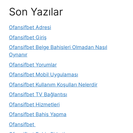
Son Yazılar
Ofansifbet Adresi
Ofansifbet Giriş
Ofansifbet Belge Bahisleri Olmadan Nasıl
Oynanır
Ofansifbet Yorumlar
Ofansifbet Mobil Uygulaması
Ofansifbet Kullanım Koşulları Nelerdir
Ofansifbet TV Bağlantısı
Ofansifbet Hizmetleri
Ofansifbet Bahis Yapma
Ofansifbet