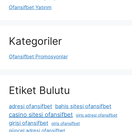
Ofansifbet Yatırım
Kategoriler
Ofansifbet Promosyonlar
Etiket Bulutu
adresi ofansifbet
bahis sitesi ofansifbet
casino sitesi ofansifbet
giris adresi ofansifbet
girisi ofansifbet
giris ofansifbet
güncel adresi ofansifbet