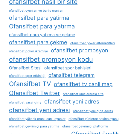
ofansifbet nasil bir site
ofansifbet oyunları ve bahis oranları
ofansifbet para yatirma
Ofansifbet para yatırma
ofansifbet para yatırma ve çekme
ofansifbet para çekme
ofansifbet poker alternatifleri
ofansifbet promosyon
ofansifbet poker i̇kramiye
ofansifbet promosyon kodu
Ofansifbet Sitesi
ofansifbet spor bahisleri
ofansifbet telegram
ofansifbet spor etkinliği
Ofansifbet TV
ofansifbet tv canli maç
Ofansifbet Twitter
ofansifbet uluslararası site
ofansifbet yeni adres
ofansifbet yasal giriş
ofansifbet yeni adresi
ofansifbet yeni giriş adres
ofansifbet yüksek oranlı canlı oyunlar
ofansifbet yüzlerce casino oyunu
ofansifbet çevrimiçi para yatırma
ofansifbet çevrimiçi platformu