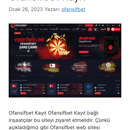
Ocak 26, 2023
Yazarı:
ofansifbet
Ofansifbet Kayıt Ofansifbet Kayıt bağlı
inşaatçılar bu siteyi ziyaret etmelidir. Çünkü
açıkladığımız gibi Ofansifbet web sitesi