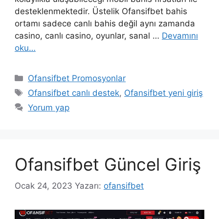
desteklenmektedir. Üstelik Ofansifbet bahis
ortamı sadece canlı bahis değil aynı zamanda
casino, canlı casino, oyunlar, sanal …
Devamını
oku…
Kategoriler
Ofansifbet Promosyonlar
Etiketler
Ofansifbet canlı destek
,
Ofansifbet yeni giriş
Yorum yap
Ofansifbet Güncel Giriş
Ocak 24, 2023
Yazarı:
ofansifbet