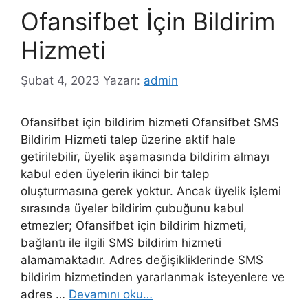
Ofansifbet İçin Bildirim
Hizmeti
Şubat 4, 2023
Yazarı:
admin
Ofansifbet için bildirim hizmeti Ofansifbet SMS
Bildirim Hizmeti talep üzerine aktif hale
getirilebilir, üyelik aşamasında bildirim almayı
kabul eden üyelerin ikinci bir talep
oluşturmasına gerek yoktur. Ancak üyelik işlemi
sırasında üyeler bildirim çubuğunu kabul
etmezler; Ofansifbet için bildirim hizmeti,
bağlantı ile ilgili SMS bildirim hizmeti
alamamaktadır. Adres değişikliklerinde SMS
bildirim hizmetinden yararlanmak isteyenlere ve
adres …
Devamını oku…