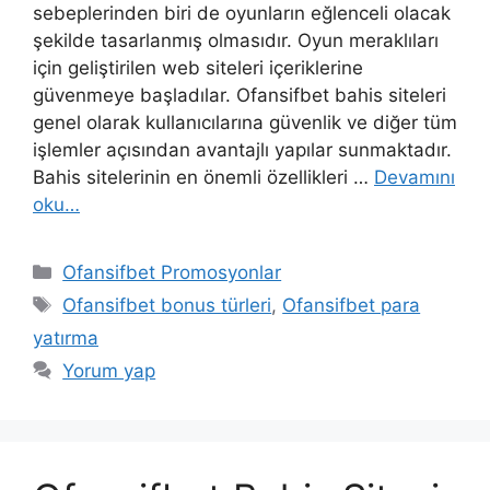
sebeplerinden biri de oyunların eğlenceli olacak
şekilde tasarlanmış olmasıdır. Oyun meraklıları
için geliştirilen web siteleri içeriklerine
güvenmeye başladılar. Ofansifbet bahis siteleri
genel olarak kullanıcılarına güvenlik ve diğer tüm
işlemler açısından avantajlı yapılar sunmaktadır.
Bahis sitelerinin en önemli özellikleri …
Devamını
oku…
Kategoriler
Ofansifbet Promosyonlar
Etiketler
Ofansifbet bonus türleri
,
Ofansifbet para
yatırma
Yorum yap