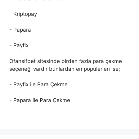
- Kriptopay
- Papara
- Payfix
Ofansifbet sitesinde birden fazla para çekme
seçeneği vardır bunlardan en popülerleri ise;
- Payfix ile Para Çekme
- Papara ile Para Çekme