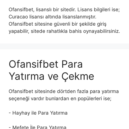
Ofansifbet, lisanslı bir sitedir. Lisans bilgileri ise;
Curacao lisansı altında lisanslanmıştır.
Ofansifbet sitesine güvenli bir şekilde giriş
yapabilir, sitede rahatlıkla bahis oynayabilirsiniz.
Ofansifbet Para
Yatırma ve Çekme
Ofansifbet sitesinde dörtden fazla para yatırma
seçeneği vardır bunlardan en popülerleri ise;
- Hayhay ile Para Yatırma
- Mefete İle Para Yatırma