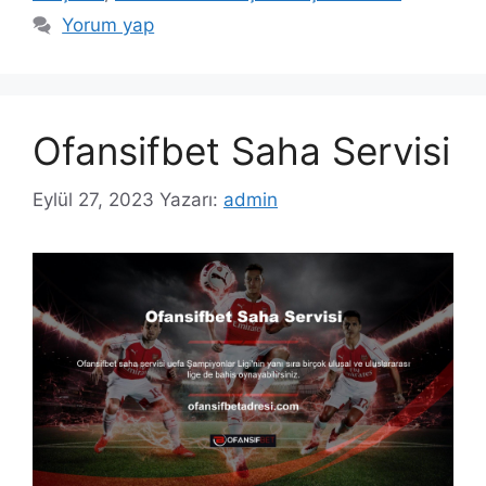
Yorum yap
Ofansifbet Saha Servisi
Eylül 27, 2023
Yazarı:
admin