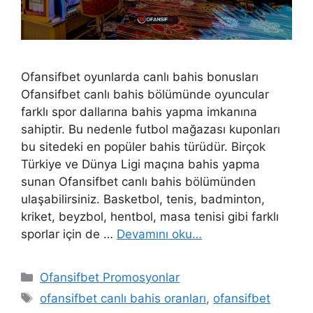
Ofansifbet oyunlarda canlı bahis bonusları
Ofansifbet canlı bahis bölümünde oyuncular
farklı spor dallarına bahis yapma imkanına
sahiptir. Bu nedenle futbol mağazası kuponları
bu sitedeki en popüler bahis türüdür. Birçok
Türkiye ve Dünya Ligi maçına bahis yapma
sunan Ofansifbet canlı bahis bölümünden
ulaşabilirsiniz. Basketbol, ​​tenis, badminton,
kriket, beyzbol, hentbol, ​​masa tenisi gibi farklı
sporlar için de …
Devamını oku…
Kategoriler
Ofansifbet Promosyonlar
Etiketler
ofansifbet canlı bahis oranları
,
ofansifbet