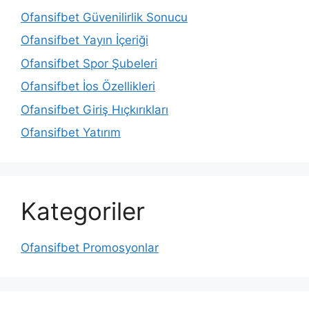
Ofansifbet Güvenilirlik Sonucu
Ofansifbet Yayın İçeriği
Ofansifbet Spor Şubeleri
Ofansifbet İos Özellikleri
Ofansifbet Giriş Hıçkırıkları
Ofansifbet Yatırım
Kategoriler
Ofansifbet Promosyonlar