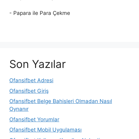
- Papara ile Para Çekme
Son Yazılar
Ofansifbet Adresi
Ofansifbet Giriş
Ofansifbet Belge Bahisleri Olmadan Nasıl
Oynanır
Ofansifbet Yorumlar
Ofansifbet Mobil Uygulaması