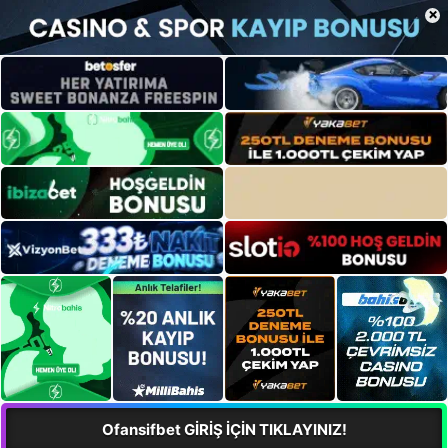
×
Ofansifbet GİRİŞ İÇİN TIKLAYINIZ!