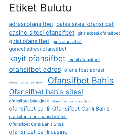
Etiket Bulutu
adresi ofansifbet
bahis sitesi ofansifbet
casino sitesi ofansifbet
giris adresi ofansifbet
girisi ofansifbet
giris ofansifbet
güncel adresi ofansifbet
kayit ofansifbet
mobil ofansifbet
ofansifbet adres
ofansifbet adresi
Ofansifbet Bahis
ofansifbet adresi mobil
Ofansifbet bahis sitesi
ofansifbet blackjack
ofansifbet bonus şartları
ofansifbet canli
Ofansifbet Canlı Bahis
ofansifbet canlı bahis bölümü
Ofansifbet Canlı Bahis Sitesi
ofansifbet canlı casino