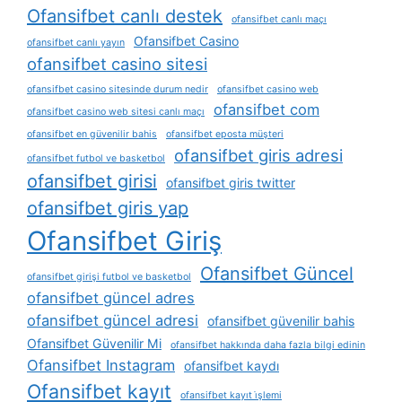
Ofansifbet canlı destek
ofansifbet canlı maçı
Ofansifbet Casino
ofansifbet canlı yayın
ofansifbet casino sitesi
ofansifbet casino sitesinde durum nedir
ofansifbet casino web
ofansifbet com
ofansifbet casino web sitesi canlı maçı
ofansifbet en güvenilir bahis
ofansifbet eposta müşteri
ofansifbet giris adresi
ofansifbet futbol ve basketbol
ofansifbet girisi
ofansifbet giris twitter
ofansifbet giris yap
Ofansifbet Giriş
Ofansifbet Güncel
ofansifbet girişi futbol ve basketbol
ofansifbet güncel adres
ofansifbet güncel adresi
ofansifbet güvenilir bahis
Ofansifbet Güvenilir Mi
ofansifbet hakkında daha fazla bilgi edinin
Ofansifbet Instagram
ofansifbet kaydı
Ofansifbet kayıt
ofansifbet kayıt i̇şlemi