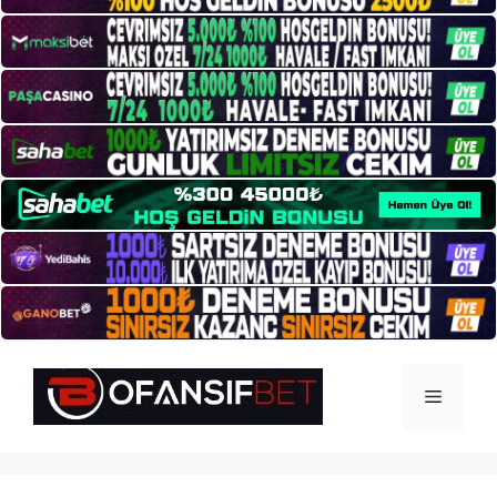
İçeriğe
atla
Menü