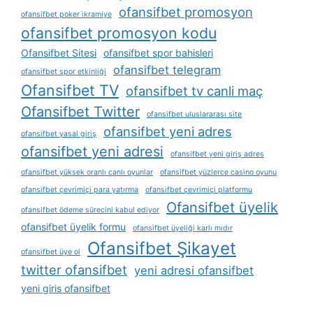
ofansifbet promosyon
ofansifbet poker i̇kramiye
ofansifbet promosyon kodu
Ofansifbet Sitesi
ofansifbet spor bahisleri
ofansifbet telegram
ofansifbet spor etkinliği
Ofansifbet TV
ofansifbet tv canli maç
Ofansifbet Twitter
ofansifbet uluslararası site
ofansifbet yeni adres
ofansifbet yasal giriş
ofansifbet yeni adresi
ofansifbet yeni giriş adres
ofansifbet yüksek oranlı canlı oyunlar
ofansifbet yüzlerce casino oyunu
ofansifbet çevrimiçi para yatırma
ofansifbet çevrimiçi platformu
Ofansifbet üyelik
ofansifbet ödeme sürecini kabul ediyor
ofansifbet üyelik formu
ofansifbet üyeliği karlı mıdır
Ofansifbet Şikayet
ofansifbet üye ol
twitter ofansifbet
yeni adresi ofansifbet
yeni giris ofansifbet