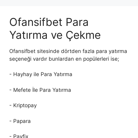
Ofansifbet Para
Yatırma ve Çekme
Ofansifbet sitesinde dörtden fazla para yatırma
seçeneği vardır bunlardan en popülerleri ise;
- Hayhay ile Para Yatırma
- Mefete İle Para Yatırma
- Kriptopay
- Papara
- Payfix