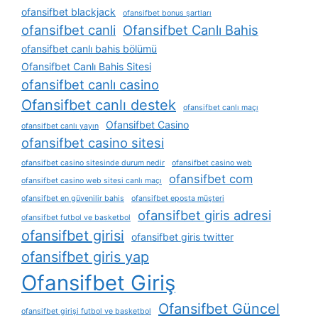
ofansifbet blackjack
ofansifbet bonus şartları
ofansifbet canli
Ofansifbet Canlı Bahis
ofansifbet canlı bahis bölümü
Ofansifbet Canlı Bahis Sitesi
ofansifbet canlı casino
Ofansifbet canlı destek
ofansifbet canlı maçı
Ofansifbet Casino
ofansifbet canlı yayın
ofansifbet casino sitesi
ofansifbet casino sitesinde durum nedir
ofansifbet casino web
ofansifbet com
ofansifbet casino web sitesi canlı maçı
ofansifbet en güvenilir bahis
ofansifbet eposta müşteri
ofansifbet giris adresi
ofansifbet futbol ve basketbol
ofansifbet girisi
ofansifbet giris twitter
ofansifbet giris yap
Ofansifbet Giriş
Ofansifbet Güncel
ofansifbet girişi futbol ve basketbol