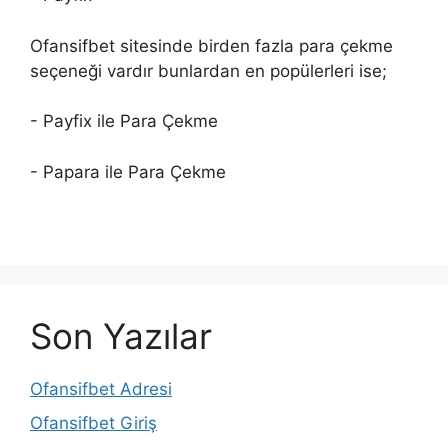
Ofansifbet sitesinde birden fazla para çekme
seçeneği vardır bunlardan en popülerleri ise;
- Payfix ile Para Çekme
- Papara ile Para Çekme
Son Yazılar
Ofansifbet Adresi
Ofansifbet Giriş