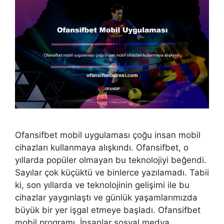
Ofansifbet mobil uygulaması çoğu insan mobil
cihazları kullanmaya alışkındı. Ofansifbet, o
yıllarda popüler olmayan bu teknolojiyi beğendi.
Sayılar çok küçüktü ve binlerce yazılamadı. Tabii
ki, son yıllarda ve teknolojinin gelişimi ile bu
cihazlar yaygınlaştı ve günlük yaşamlarımızda
büyük bir yer işgal etmeye başladı. Ofansifbet
mobil programı. İnsanlar sosyal medya