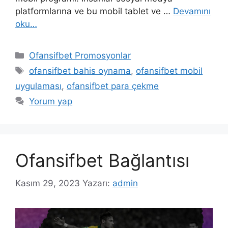
platformlarına ve bu mobil tablet ve …
Devamını
oku…
Kategoriler
Ofansifbet Promosyonlar
Etiketler
ofansifbet bahis oynama
,
ofansifbet mobil
uygulaması
,
ofansifbet para çekme
Yorum yap
Ofansifbet Bağlantısı
Kasım 29, 2023
Yazarı:
admin