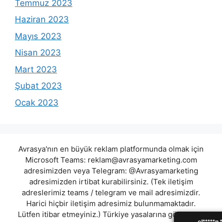
Temmuz 2023
Haziran 2023
Mayıs 2023
Nisan 2023
Mart 2023
Şubat 2023
Ocak 2023
Avrasya'nın en büyük reklam platformunda olmak için
Microsoft Teams:
reklam@avrasyamarketing.com
adresimizden veya Telegram: @Avrasyamarketing
adresimizden irtibat kurabilirsiniz. (Tek iletişim
adreslerimiz teams / telegram ve mail adresimizdir.
Harici hiçbir iletişim adresimiz bulunmamaktadır.
Lütfen itibar etmeyiniz.) Türkiye yasalarına göre 7258