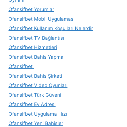
Ofansifbet Yorumlar
Ofansifbet Mobil Uygulaması
Ofansifbet Kullanım Koşulları Nelerdir
Ofansifbet TV Bağlantısı
Ofansifbet Hizmetleri
Ofansifbet Bahis Yapma
Ofansifbet
Ofansifbet Bahis Şirketi
Ofansifbet Video Oyunları
Ofansifbet Türk Güveni
Ofansifbet Ev Adresi
Ofansifbet Uygulama Hızı
Ofansifbet Yeni Bahisler