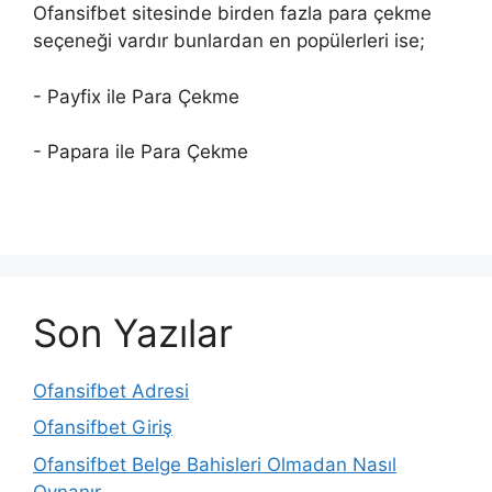
Ofansifbet sitesinde birden fazla para çekme
seçeneği vardır bunlardan en popülerleri ise;
- Payfix ile Para Çekme
- Papara ile Para Çekme
Son Yazılar
Ofansifbet Adresi
Ofansifbet Giriş
Ofansifbet Belge Bahisleri Olmadan Nasıl
Oynanır