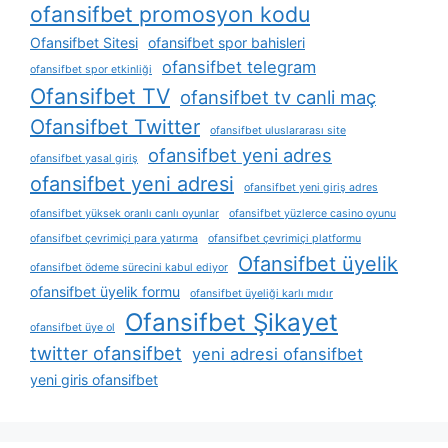
ofansifbet promosyon kodu
Ofansifbet Sitesi
ofansifbet spor bahisleri
ofansifbet telegram
ofansifbet spor etkinliği
Ofansifbet TV
ofansifbet tv canli maç
Ofansifbet Twitter
ofansifbet uluslararası site
ofansifbet yeni adres
ofansifbet yasal giriş
ofansifbet yeni adresi
ofansifbet yeni giriş adres
ofansifbet yüksek oranlı canlı oyunlar
ofansifbet yüzlerce casino oyunu
ofansifbet çevrimiçi para yatırma
ofansifbet çevrimiçi platformu
Ofansifbet üyelik
ofansifbet ödeme sürecini kabul ediyor
ofansifbet üyelik formu
ofansifbet üyeliği karlı mıdır
Ofansifbet Şikayet
ofansifbet üye ol
twitter ofansifbet
yeni adresi ofansifbet
yeni giris ofansifbet