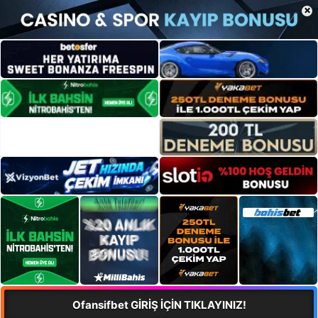
×
Ofansifbet GİRİŞ İÇİN TIKLAYINIZ!