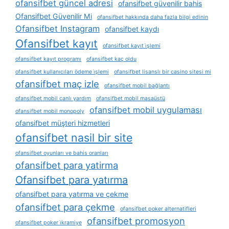
ofansifbet güncel adresi
ofansifbet güvenilir bahis
Ofansifbet Güvenilir Mi
ofansifbet hakkında daha fazla bilgi edinin
Ofansifbet Instagram
ofansifbet kaydı
Ofansifbet kayıt
ofansifbet kayıt i̇şlemi
ofansifbet kayıt programı
ofansifbet kaç oldu
ofansifbet kullanıcıları ödeme i̇şlemi
ofansifbet lisanslı bir casino sitesi mi
ofansifbet maç izle
ofansifbet mobil bağlantı
ofansifbet mobil canlı yardım
ofansifbet mobil masaüstü
ofansifbet mobil uygulaması
ofansifbet mobil monopoly
ofansifbet müşteri hizmetleri
ofansifbet nasil bir site
ofansifbet oyunları ve bahis oranları
ofansifbet para yatirma
Ofansifbet para yatırma
ofansifbet para yatırma ve çekme
ofansifbet para çekme
ofansifbet poker alternatifleri
ofansifbet promosyon
ofansifbet poker i̇kramiye