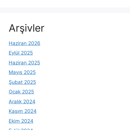
Arşivler
Haziran 2026
Eylül 2025
Haziran 2025
Mayıs 2025
Şubat 2025
Ocak 2025
Aralık 2024
Kasım 2024
Ekim 2024