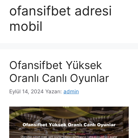
ofansifbet adresi
mobil
Ofansifbet Yüksek
Oranlı Canlı Oyunlar
Eylül 14, 2024
Yazarı:
admin