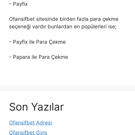
- Payfix
Ofansifbet sitesinde birden fazla para çekme
seçeneği vardır bunlardan en popülerleri ise;
- Payfix ile Para Çekme
- Papara ile Para Çekme
Son Yazılar
Ofansifbet Adresi
Ofansifbet Giriş