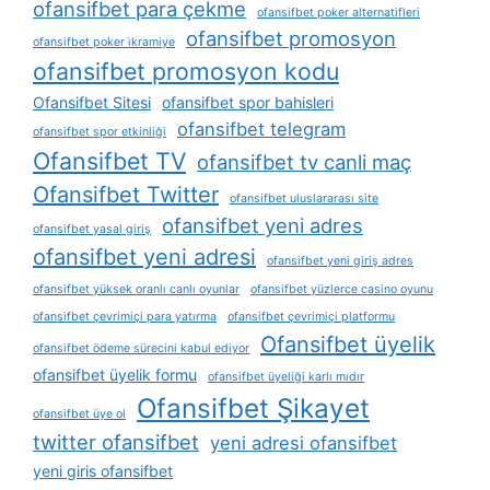
ofansifbet para çekme
ofansifbet poker alternatifleri
ofansifbet promosyon
ofansifbet poker i̇kramiye
ofansifbet promosyon kodu
Ofansifbet Sitesi
ofansifbet spor bahisleri
ofansifbet telegram
ofansifbet spor etkinliği
Ofansifbet TV
ofansifbet tv canli maç
Ofansifbet Twitter
ofansifbet uluslararası site
ofansifbet yeni adres
ofansifbet yasal giriş
ofansifbet yeni adresi
ofansifbet yeni giriş adres
ofansifbet yüksek oranlı canlı oyunlar
ofansifbet yüzlerce casino oyunu
ofansifbet çevrimiçi para yatırma
ofansifbet çevrimiçi platformu
Ofansifbet üyelik
ofansifbet ödeme sürecini kabul ediyor
ofansifbet üyelik formu
ofansifbet üyeliği karlı mıdır
Ofansifbet Şikayet
ofansifbet üye ol
twitter ofansifbet
yeni adresi ofansifbet
yeni giris ofansifbet