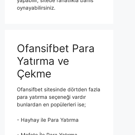
yapabilir, sitede rahatlıkla bahis
oynayabilirsiniz.
Ofansifbet Para
Yatırma ve
Çekme
Ofansifbet sitesinde dörtden fazla
para yatırma seçeneği vardır
bunlardan en popülerleri ise;
- Hayhay ile Para Yatırma