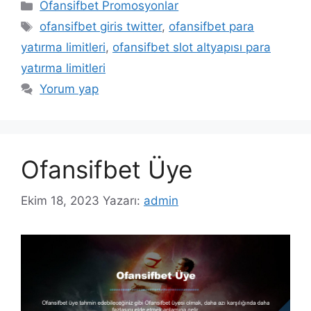
Kategoriler
Ofansifbet Promosyonlar
Etiketler
ofansifbet giris twitter
,
ofansifbet para
yatırma limitleri
,
ofansifbet slot altyapısı para
yatırma limitleri
Yorum yap
Ofansifbet Üye
Ekim 18, 2023
Yazarı:
admin