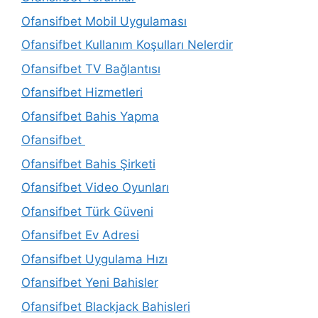
Ofansifbet Mobil Uygulaması
Ofansifbet Kullanım Koşulları Nelerdir
Ofansifbet TV Bağlantısı
Ofansifbet Hizmetleri
Ofansifbet Bahis Yapma
Ofansifbet
Ofansifbet Bahis Şirketi
Ofansifbet Video Oyunları
Ofansifbet Türk Güveni
Ofansifbet Ev Adresi
Ofansifbet Uygulama Hızı
Ofansifbet Yeni Bahisler
Ofansifbet Blackjack Bahisleri