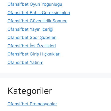
Ofansifbet Oyun Yoğunluğu
Ofansifbet Bahis Gereksinimleri
Ofansifbet Güvenilirlik Sonucu
Ofansifbet Yayın İçeriği
Ofansifbet Spor Şubeleri
Ofansifbet İos Özellikleri
Ofansifbet Giriş Hıçkırıkları
Ofansifbet Yatırım
Kategoriler
Ofansifbet Promosyonlar