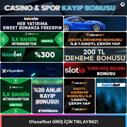
×
Ofansifbet GİRİŞ İÇİN TIKLAYINIZ!