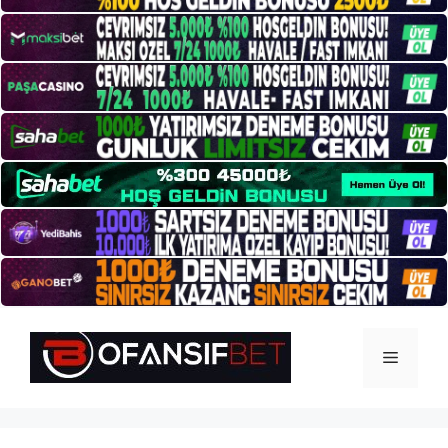
İçeriğe
atla
Menü