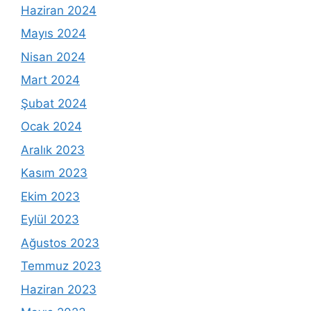
Haziran 2024
Mayıs 2024
Nisan 2024
Mart 2024
Şubat 2024
Ocak 2024
Aralık 2023
Kasım 2023
Ekim 2023
Eylül 2023
Ağustos 2023
Temmuz 2023
Haziran 2023