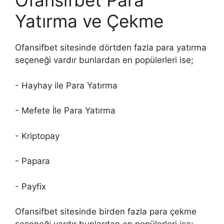
Ofansifbet Para
Yatırma ve Çekme
Ofansifbet sitesinde dörtden fazla para yatırma
seçeneği vardır bunlardan en popülerleri ise;
- Hayhay ile Para Yatırma
- Mefete İle Para Yatırma
- Kriptopay
- Papara
- Payfix
Ofansifbet sitesinde birden fazla para çekme