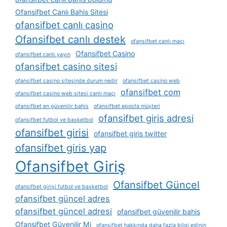
Ofansifbet Canlı Bahis Sitesi
ofansifbet canlı casino
Ofansifbet canlı destek
ofansifbet canlı maçı
Ofansifbet Casino
ofansifbet canlı yayın
ofansifbet casino sitesi
ofansifbet casino sitesinde durum nedir
ofansifbet casino web
ofansifbet com
ofansifbet casino web sitesi canlı maçı
ofansifbet en güvenilir bahis
ofansifbet eposta müşteri
ofansifbet giris adresi
ofansifbet futbol ve basketbol
ofansifbet girisi
ofansifbet giris twitter
ofansifbet giris yap
Ofansifbet Giriş
Ofansifbet Güncel
ofansifbet girişi futbol ve basketbol
ofansifbet güncel adres
ofansifbet güncel adresi
ofansifbet güvenilir bahis
Ofansifbet Güvenilir Mi
ofansifbet hakkında daha fazla bilgi edinin