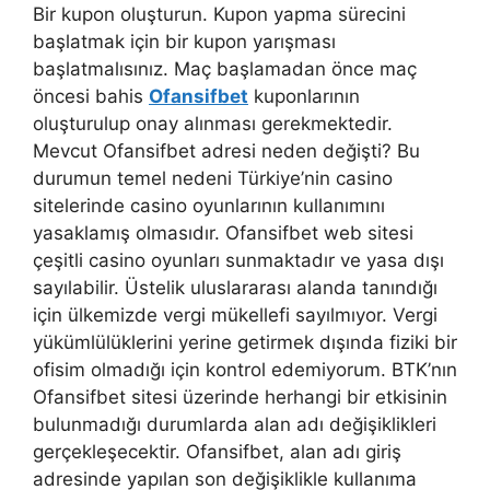
Bir kupon oluşturun. Kupon yapma sürecini
başlatmak için bir kupon yarışması
başlatmalısınız. Maç başlamadan önce maç
öncesi bahis
Ofansifbet
kuponlarının
oluşturulup onay alınması gerekmektedir.
Mevcut Ofansifbet adresi neden değişti? Bu
durumun temel nedeni Türkiye’nin casino
sitelerinde casino oyunlarının kullanımını
yasaklamış olmasıdır. Ofansifbet web sitesi
çeşitli casino oyunları sunmaktadır ve yasa dışı
sayılabilir. Üstelik uluslararası alanda tanındığı
için ülkemizde vergi mükellefi sayılmıyor. Vergi
yükümlülüklerini yerine getirmek dışında fiziki bir
ofisim olmadığı için kontrol edemiyorum. BTK’nın
Ofansifbet sitesi üzerinde herhangi bir etkisinin
bulunmadığı durumlarda alan adı değişiklikleri
gerçekleşecektir. Ofansifbet, alan adı giriş
adresinde yapılan son değişiklikle kullanıma