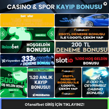
×
Ofansifbet GİRİŞ İÇİN TIKLAYINIZ!