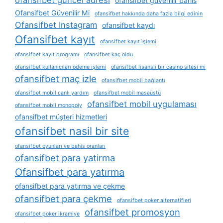
ofansifbet güncel adresi
ofansifbet güvenilir bahis
Ofansifbet Güvenilir Mi
ofansifbet hakkında daha fazla bilgi edinin
Ofansifbet Instagram
ofansifbet kaydı
Ofansifbet kayıt
ofansifbet kayıt i̇şlemi
ofansifbet kayıt programı
ofansifbet kaç oldu
ofansifbet kullanıcıları ödeme i̇şlemi
ofansifbet lisanslı bir casino sitesi mi
ofansifbet maç izle
ofansifbet mobil bağlantı
ofansifbet mobil canlı yardım
ofansifbet mobil masaüstü
ofansifbet mobil uygulaması
ofansifbet mobil monopoly
ofansifbet müşteri hizmetleri
ofansifbet nasil bir site
ofansifbet oyunları ve bahis oranları
ofansifbet para yatirma
Ofansifbet para yatırma
ofansifbet para yatırma ve çekme
ofansifbet para çekme
ofansifbet poker alternatifleri
ofansifbet promosyon
ofansifbet poker i̇kramiye