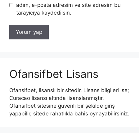
adım, e-posta adresim ve site adresim bu
tarayıcıya kaydedilsin.
Ofansifbet Lisans
Ofansifbet, lisanslı bir sitedir. Lisans bilgileri ise;
Curacao lisansı altında lisanslanmıştır.
Ofansifbet sitesine güvenli bir şekilde giriş
yapabilir, sitede rahatlıkla bahis oynayabilirsiniz.