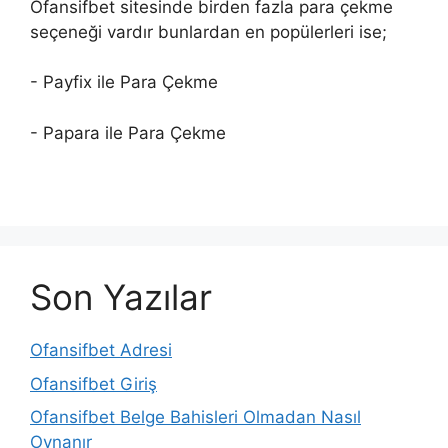
Ofansifbet sitesinde birden fazla para çekme
seçeneği vardır bunlardan en popülerleri ise;
- Payfix ile Para Çekme
- Papara ile Para Çekme
Son Yazılar
Ofansifbet Adresi
Ofansifbet Giriş
Ofansifbet Belge Bahisleri Olmadan Nasıl
Oynanır