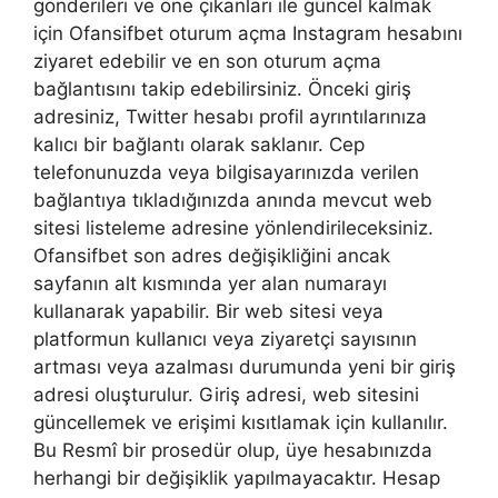
gönderileri ve öne çıkanları ile güncel kalmak
için Ofansifbet oturum açma Instagram hesabını
ziyaret edebilir ve en son oturum açma
bağlantısını takip edebilirsiniz. Önceki giriş
adresiniz, Twitter hesabı profil ayrıntılarınıza
kalıcı bir bağlantı olarak saklanır. Cep
telefonunuzda veya bilgisayarınızda verilen
bağlantıya tıkladığınızda anında mevcut web
sitesi listeleme adresine yönlendirileceksiniz.
Ofansifbet son adres değişikliğini ancak
sayfanın alt kısmında yer alan numarayı
kullanarak yapabilir. Bir web sitesi veya
platformun kullanıcı veya ziyaretçi sayısının
artması veya azalması durumunda yeni bir giriş
adresi oluşturulur. Giriş adresi, web sitesini
güncellemek ve erişimi kısıtlamak için kullanılır.
Bu Resmî bir prosedür olup, üye hesabınızda
herhangi bir değişiklik yapılmayacaktır. Hesap