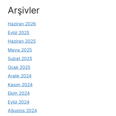
Arşivler
Haziran 2026
Eylül 2025
Haziran 2025
Mayıs 2025
Şubat 2025
Ocak 2025
Aralık 2024
Kasım 2024
Ekim 2024
Eylül 2024
Ağustos 2024