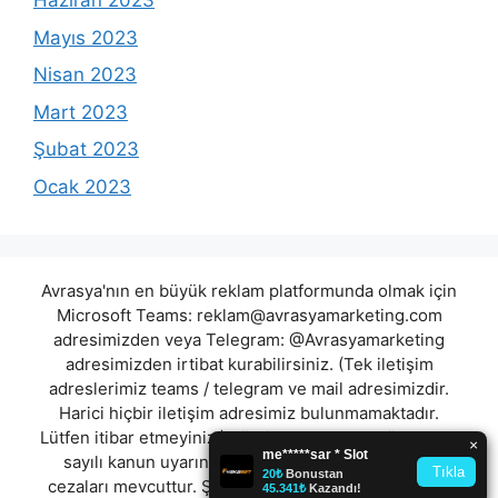
Haziran 2023
Mayıs 2023
Nisan 2023
Mart 2023
Şubat 2023
Ocak 2023
Avrasya'nın en büyük reklam platformunda olmak için
Microsoft Teams:
reklam@avrasyamarketing.com
adresimizden veya Telegram: @Avrasyamarketing
adresimizden irtibat kurabilirsiniz. (Tek iletişim
adreslerimiz teams / telegram ve mail adresimizdir.
Harici hiçbir iletişim adresimiz bulunmamaktadır.
Lütfen itibar etmeyiniz.) Türkiye yasalarına göre 7258
sayılı kanun uyarınca yasa dışı bahis oynamanın
cezaları mevcuttur. Şu an bulunduğunuz site hiç bir