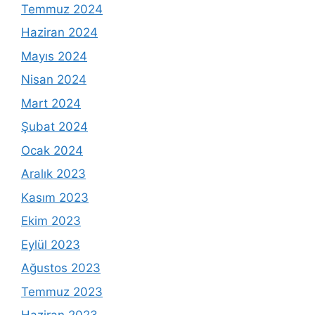
Temmuz 2024
Haziran 2024
Mayıs 2024
Nisan 2024
Mart 2024
Şubat 2024
Ocak 2024
Aralık 2023
Kasım 2023
Ekim 2023
Eylül 2023
Ağustos 2023
Temmuz 2023