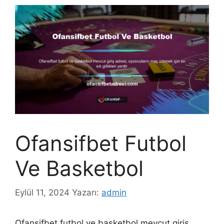
Ofansifbet Futbol
Ve Basketbol
Eylül 11, 2024
Yazarı:
admin
Ofansifbet futbol ve basketbol mevcut giriş