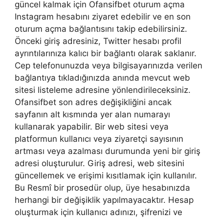
güncel kalmak için Ofansifbet oturum açma
Instagram hesabını ziyaret edebilir ve en son
oturum açma bağlantısını takip edebilirsiniz.
Önceki giriş adresiniz, Twitter hesabı profil
ayrıntılarınıza kalıcı bir bağlantı olarak saklanır.
Cep telefonunuzda veya bilgisayarınızda verilen
bağlantıya tıkladığınızda anında mevcut web
sitesi listeleme adresine yönlendirileceksiniz.
Ofansifbet son adres değişikliğini ancak
sayfanın alt kısmında yer alan numarayı
kullanarak yapabilir. Bir web sitesi veya
platformun kullanıcı veya ziyaretçi sayısının
artması veya azalması durumunda yeni bir giriş
adresi oluşturulur. Giriş adresi, web sitesini
güncellemek ve erişimi kısıtlamak için kullanılır.
Bu Resmî bir prosedür olup, üye hesabınızda
herhangi bir değişiklik yapılmayacaktır. Hesap
oluşturmak için kullanıcı adınızı, şifrenizi ve