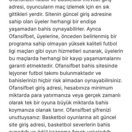
adresi, oyuncuların maç izlemek için en sık
gittikleri yerdir. Sitenin güncel giriş adresine
sahip olan üyeler herhangi bir endişe
yaşamadan bahis oynayabilirler. Ayrıca
Ofansifbet, üyelerine, önceden belirlenmiş bir
programa sahip olmayan yüksek kaliteli futbol
ligi maçları gibi oyun hizmetleri sunarak, üyelerin
bu maçlarda herhangi bir kayıp yaşamamalarını
garanti etmektedir. Ofansifbet bahis sitesinde
lejyoner futbol takımı bulunmaktadır ve
bahislerinizi hiçbir risk almadan oynayabilirsiniz.
Ofansifbet giriş adresi, hesabınıza minimum
miktarda para yatırmanıza veya gerçek zamanlı
olarak tek bir oyuna büyük miktarda bahis
koymanıza olanak tanır. Ofansifbet şifrenizi
unuttuysanız: Basketbol oyunlarına ait güncel
site giriş adresi, basketbol severlerin bahis