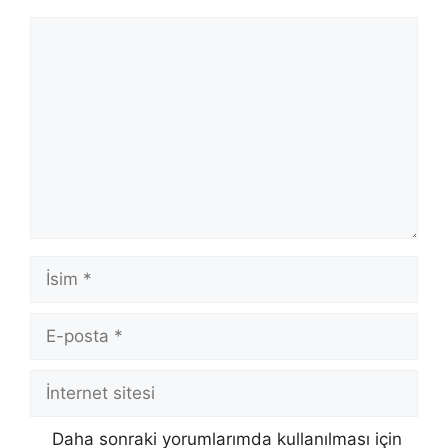
Yorum
İsim
E-
posta
İnternet
sitesi
Daha sonraki yorumlarımda kullanılması için