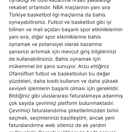
oynadığı ve ödül kazanma fırsatı yakaladığı
rekabet ortamıdır. NBA maçlarının yanı sıra
Türkiye basketbol ligi maçlarına da bahis
oynayabilirsiniz. Futbol ve basketbol gibi iyi
bilinen ve mali açıdan başarılı spor etkinliklerinin
yanı sıra, diğer spor etkinliklerine bahis
oynamak ve potansiyel olarak kazanma
şansınızı artırmak için mevcut giriş bilgilerinizi
de kullanabilirsiniz. Bahis oynamak için
mükemmel bir şans sunuyor. Arzu ettiğiniz
Ofansifbet futbol ve basketbolun bu değer
yüzdeleri, daha kısıtlı kullanım ve daha yüksek
seviyeli işlemlerin başarılı olması için gereklidir.
Bildiğiniz gibi uluslararası faturalamaya adanmış
çok sayıda çevrimiçi platform bulunmaktadır.
Çevrimiçi faturalandırma şirketlerimizden birini
seçmek, seçimlerinizi basitleştirir, ancak yeni
faturalandırma web sitemiz de ek yardım