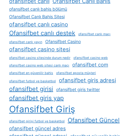
ofansifbet canli
Ofansifbet Canlı Bahis
ofansifbet canlı bahis bölümü
Ofansifbet Canlı Bahis Sitesi
ofansifbet canlı casino
Ofansifbet canlı destek
ofansifbet canlı maçı
Ofansifbet Casino
ofansifbet canlı yayın
ofansifbet casino sitesi
ofansifbet casino sitesinde durum nedir
ofansifbet casino web
ofansifbet com
ofansifbet casino web sitesi canlı maçı
ofansifbet en güvenilir bahis
ofansifbet eposta müşteri
ofansifbet giris adresi
ofansifbet futbol ve basketbol
ofansifbet girisi
ofansifbet giris twitter
ofansifbet giris yap
Ofansifbet Giriş
Ofansifbet Güncel
ofansifbet girişi futbol ve basketbol
ofansifbet güncel adres