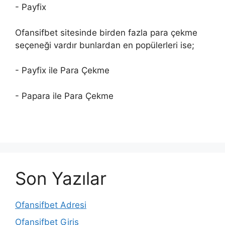
- Payfix
Ofansifbet sitesinde birden fazla para çekme
seçeneği vardır bunlardan en popülerleri ise;
- Payfix ile Para Çekme
- Papara ile Para Çekme
Son Yazılar
Ofansifbet Adresi
Ofansifbet Giriş