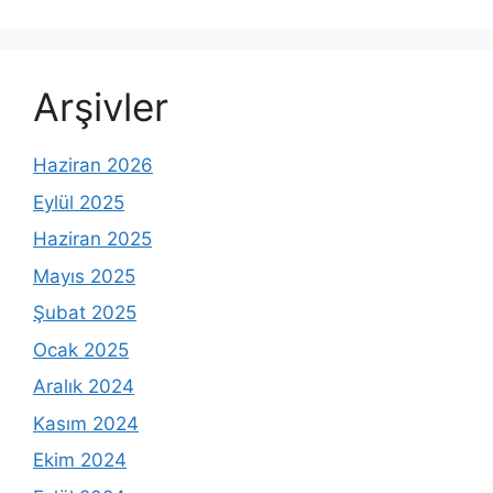
Arşivler
Haziran 2026
Eylül 2025
Haziran 2025
Mayıs 2025
Şubat 2025
Ocak 2025
Aralık 2024
Kasım 2024
Ekim 2024