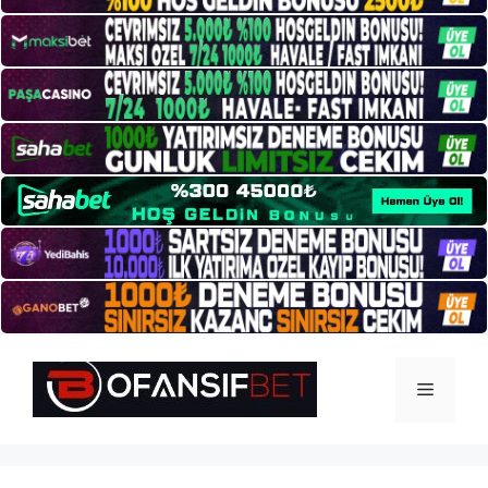
İçeriğe
atla
Menü