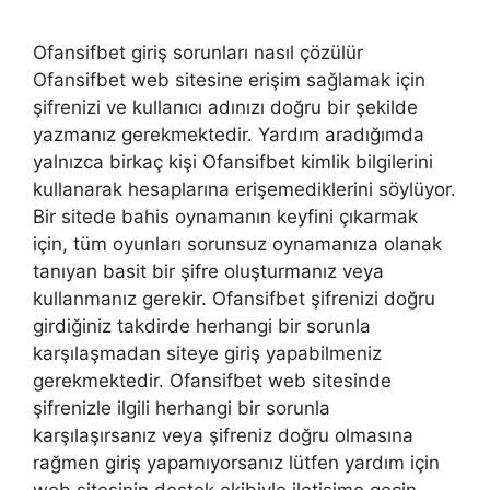
Ofansifbet giriş sorunları nasıl çözülür
Ofansifbet web sitesine erişim sağlamak için
şifrenizi ve kullanıcı adınızı doğru bir şekilde
yazmanız gerekmektedir. Yardım aradığımda
yalnızca birkaç kişi Ofansifbet kimlik bilgilerini
kullanarak hesaplarına erişemediklerini söylüyor.
Bir sitede bahis oynamanın keyfini çıkarmak
için, tüm oyunları sorunsuz oynamanıza olanak
tanıyan basit bir şifre oluşturmanız veya
kullanmanız gerekir. Ofansifbet şifrenizi doğru
girdiğiniz takdirde herhangi bir sorunla
karşılaşmadan siteye giriş yapabilmeniz
gerekmektedir. Ofansifbet web sitesinde
şifrenizle ilgili herhangi bir sorunla
karşılaşırsanız veya şifreniz doğru olmasına
rağmen giriş yapamıyorsanız lütfen yardım için