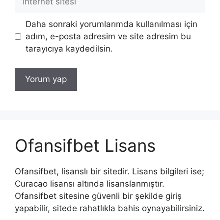
sitesi
Daha sonraki yorumlarımda kullanılması için
adım, e-posta adresim ve site adresim bu
tarayıcıya kaydedilsin.
Ofansifbet Lisans
Ofansifbet, lisanslı bir sitedir. Lisans bilgileri ise;
Curacao lisansı altında lisanslanmıştır.
Ofansifbet sitesine güvenli bir şekilde giriş
yapabilir, sitede rahatlıkla bahis oynayabilirsiniz.