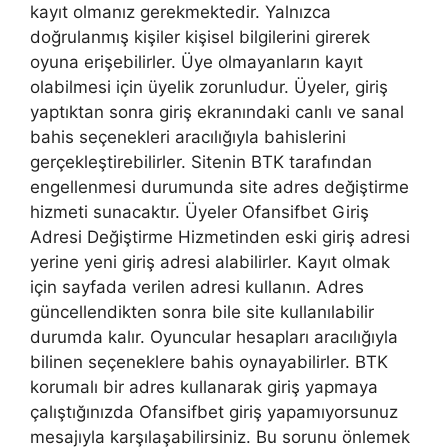
kayıt olmanız gerekmektedir. Yalnızca
doğrulanmış kişiler kişisel bilgilerini girerek
oyuna erişebilirler. Üye olmayanların kayıt
olabilmesi için üyelik zorunludur. Üyeler, giriş
yaptıktan sonra giriş ekranındaki canlı ve sanal
bahis seçenekleri aracılığıyla bahislerini
gerçekleştirebilirler. Sitenin BTK tarafından
engellenmesi durumunda site adres değiştirme
hizmeti sunacaktır. Üyeler Ofansifbet Giriş
Adresi Değiştirme Hizmetinden eski giriş adresi
yerine yeni giriş adresi alabilirler. Kayıt olmak
için sayfada verilen adresi kullanın. Adres
güncellendikten sonra bile site kullanılabilir
durumda kalır. Oyuncular hesapları aracılığıyla
bilinen seçeneklere bahis oynayabilirler. BTK
korumalı bir adres kullanarak giriş yapmaya
çalıştığınızda Ofansifbet giriş yapamıyorsunuz
mesajıyla karşılaşabilirsiniz. Bu sorunu önlemek