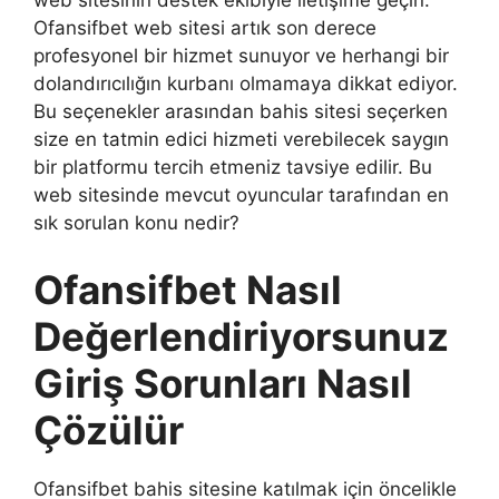
web sitesinin destek ekibiyle iletişime geçin.
Ofansifbet web sitesi artık son derece
profesyonel bir hizmet sunuyor ve herhangi bir
dolandırıcılığın kurbanı olmamaya dikkat ediyor.
Bu seçenekler arasından bahis sitesi seçerken
size en tatmin edici hizmeti verebilecek saygın
bir platformu tercih etmeniz tavsiye edilir. Bu
web sitesinde mevcut oyuncular tarafından en
sık sorulan konu nedir?
Ofansifbet Nasıl
Değerlendiriyorsunuz
Giriş Sorunları Nasıl
Çözülür
Ofansifbet bahis sitesine katılmak için öncelikle