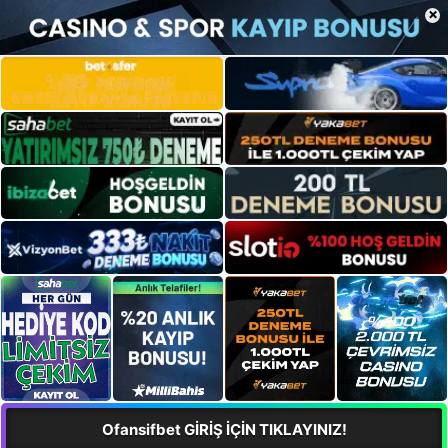
×
Ofansifbet GİRİŞ İÇİN TIKLAYINIZ!