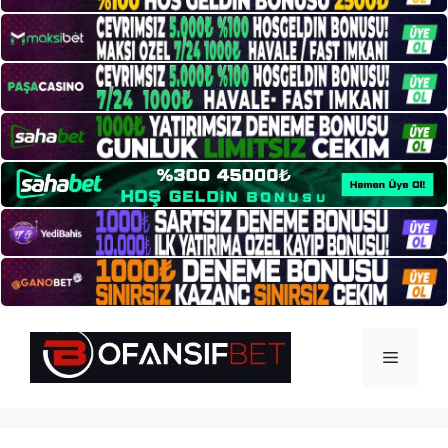
İçeriğe
atla
Menü