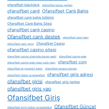
ofansifbet blackjack
ofansifbet bonus şartları
ofansifbet canli
Ofansifbet Canlı Bahis
ofansifbet canlı bahis bölümü
Ofansifbet Canlı Bahis Sitesi
ofansifbet canlı casino
Ofansifbet canlı destek
ofansifbet canlı maçı
Ofansifbet Casino
ofansifbet canlı yayın
ofansifbet casino sitesi
ofansifbet casino sitesinde durum nedir
ofansifbet casino web
ofansifbet com
ofansifbet casino web sitesi canlı maçı
ofansifbet en güvenilir bahis
ofansifbet eposta müşteri
ofansifbet giris adresi
ofansifbet futbol ve basketbol
ofansifbet girisi
ofansifbet giris twitter
ofansifbet giris yap
Ofansifbet Giriş
Ofansifbet Güncel
ofansifbet girişi futbol ve basketbol