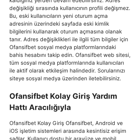
kaldığınız yerden devam edebilirsiniz. Adres
değişikliği sırasında kullanıcının profili değişmez.
Bu, eski kullanıcıların yeni oturum açma
adresinin üzerindeki sayfada eski kimlik
bilgilerini kullanarak oturum açmasına olanak
tanır. Adres değişiklikleri ile ilgili tüm bilgiler için
Ofansifbet sosyal medya platformlarındaki
bahis hesabını takip edin. Ofansifbet web sitesi,
tüm sosyal medya platformlarında kullanıcıları
ile aktif olarak etkileşim halindedir. Sorularınızı
siteye sosyal medya üzerinden iletebilirsiniz.
Ofansifbet Kolay Giriş Yardım
Hattı Aracılığıyla
Ofansifbet Kolay Giriş Ofansifbet, Android ve
iOS işletim sistemleri arasında kesintisiz erişim
sağlar. Kullanıcı dostu bir arayüze ve mobil