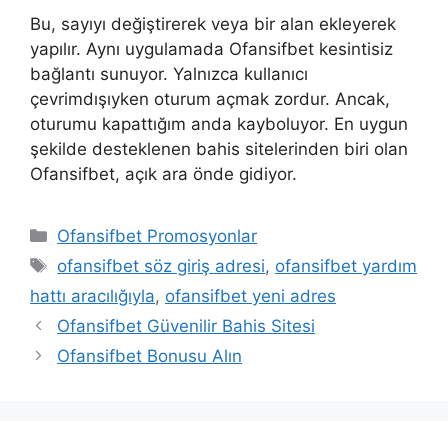
Bu, sayıyı değiştirerek veya bir alan ekleyerek
yapılır. Aynı uygulamada Ofansifbet kesintisiz
bağlantı sunuyor. Yalnızca kullanıcı
çevrimdışıyken oturum açmak zordur. Ancak,
oturumu kapattığım anda kayboluyor. En uygun
şekilde desteklenen bahis sitelerinden biri olan
Ofansifbet, açık ara önde gidiyor.
Kategoriler
Ofansifbet Promosyonlar
Etiketler
ofansifbet söz giriş adresi
,
ofansifbet yardım
hattı aracılığıyla
,
ofansifbet yeni adres
Ofansifbet Güvenilir Bahis Sitesi
Ofansifbet Bonusu Alın