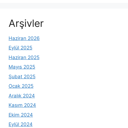
Arşivler
Haziran 2026
Eylül 2025
Haziran 2025
Mayıs 2025
Şubat 2025
Ocak 2025
Aralık 2024
Kasım 2024
Ekim 2024
Eylül 2024