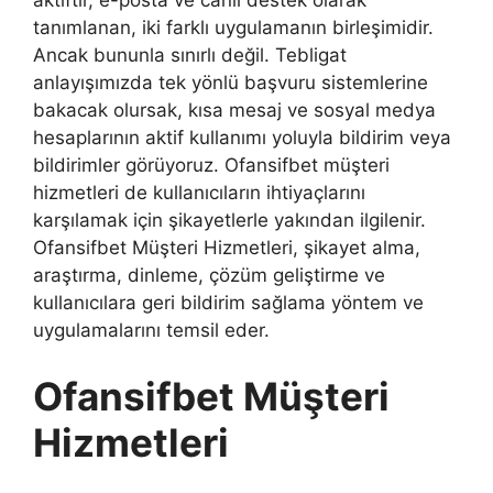
aktiftir, e-posta ve canlı destek olarak
tanımlanan, iki farklı uygulamanın birleşimidir.
Ancak bununla sınırlı değil. Tebligat
anlayışımızda tek yönlü başvuru sistemlerine
bakacak olursak, kısa mesaj ve sosyal medya
hesaplarının aktif kullanımı yoluyla bildirim veya
bildirimler görüyoruz. Ofansifbet müşteri
hizmetleri de kullanıcıların ihtiyaçlarını
karşılamak için şikayetlerle yakından ilgilenir.
Ofansifbet Müşteri Hizmetleri, şikayet alma,
araştırma, dinleme, çözüm geliştirme ve
kullanıcılara geri bildirim sağlama yöntem ve
uygulamalarını temsil eder.
Ofansifbet Müşteri
Hizmetleri