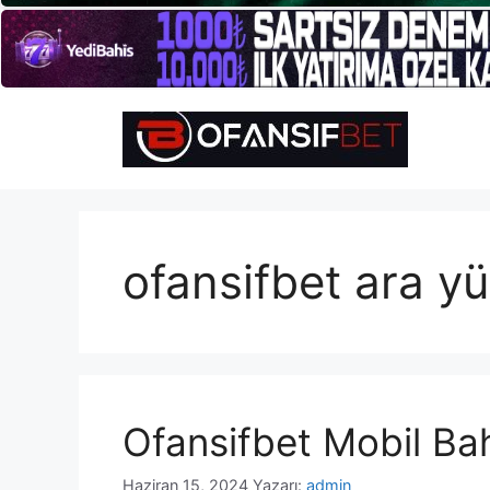
İçeriğe
atla
ofansifbet ara y
Ofansifbet Mobil Ba
Haziran 15, 2024
Yazarı:
admin