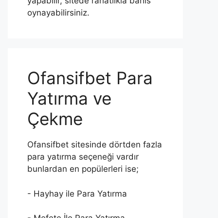
yapabilir, sitede rahatlıkla bahis
oynayabilirsiniz.
Ofansifbet Para
Yatırma ve
Çekme
Ofansifbet sitesinde dörtden fazla
para yatırma seçeneği vardır
bunlardan en popülerleri ise;
- Hayhay ile Para Yatırma