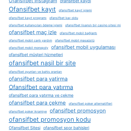
Ofansifbet Instagram
ofansifbet kaydı
Ofansifbet kayıt
ofansifbet kayıt i̇şlemi
ofansifbet kayıt programı
ofansifbet kaç oldu
ofansifbet kullanıcıları ödeme i̇şlemi
ofansifbet lisanslı bir casino sitesi mi
ofansifbet maç izle
ofansifbet mobil bağlantı
ofansifbet mobil canlı yardım
ofansifbet mobil masaüstü
ofansifbet mobil uygulaması
ofansifbet mobil monopoly
ofansifbet müşteri hizmetleri
ofansifbet nasil bir site
ofansifbet oyunları ve bahis oranları
ofansifbet para yatirma
Ofansifbet para yatırma
ofansifbet para yatırma ve çekme
ofansifbet para çekme
ofansifbet poker alternatifleri
ofansifbet promosyon
ofansifbet poker i̇kramiye
ofansifbet promosyon kodu
Ofansifbet Sitesi
ofansifbet spor bahisleri