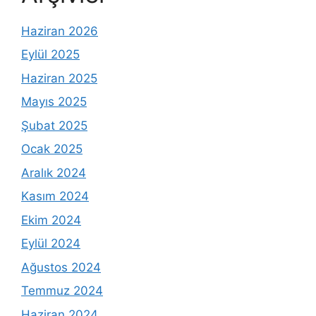
Haziran 2026
Eylül 2025
Haziran 2025
Mayıs 2025
Şubat 2025
Ocak 2025
Aralık 2024
Kasım 2024
Ekim 2024
Eylül 2024
Ağustos 2024
Temmuz 2024
Haziran 2024