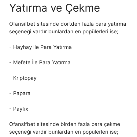
Yatırma ve Çekme
Ofansifbet sitesinde dörtden fazla para yatırma
seçeneği vardır bunlardan en popülerleri ise;
- Hayhay ile Para Yatırma
- Mefete İle Para Yatırma
- Kriptopay
- Papara
- Payfix
Ofansifbet sitesinde birden fazla para çekme
seçeneği vardır bunlardan en popülerleri ise;