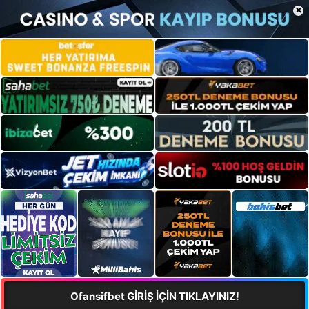
×
Ofansifbet GİRİŞ İÇİN TIKLAYINIZ!