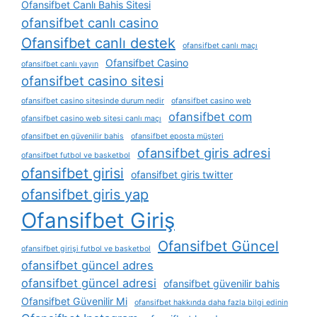
Ofansifbet Canlı Bahis Sitesi
ofansifbet canlı casino
Ofansifbet canlı destek
ofansifbet canlı maçı
Ofansifbet Casino
ofansifbet canlı yayın
ofansifbet casino sitesi
ofansifbet casino sitesinde durum nedir
ofansifbet casino web
ofansifbet com
ofansifbet casino web sitesi canlı maçı
ofansifbet en güvenilir bahis
ofansifbet eposta müşteri
ofansifbet giris adresi
ofansifbet futbol ve basketbol
ofansifbet girisi
ofansifbet giris twitter
ofansifbet giris yap
Ofansifbet Giriş
Ofansifbet Güncel
ofansifbet girişi futbol ve basketbol
ofansifbet güncel adres
ofansifbet güncel adresi
ofansifbet güvenilir bahis
Ofansifbet Güvenilir Mi
ofansifbet hakkında daha fazla bilgi edinin