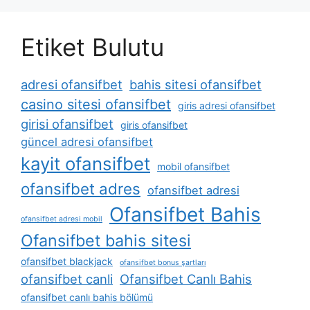
Etiket Bulutu
adresi ofansifbet
bahis sitesi ofansifbet
casino sitesi ofansifbet
giris adresi ofansifbet
girisi ofansifbet
giris ofansifbet
güncel adresi ofansifbet
kayit ofansifbet
mobil ofansifbet
ofansifbet adres
ofansifbet adresi
Ofansifbet Bahis
ofansifbet adresi mobil
Ofansifbet bahis sitesi
ofansifbet blackjack
ofansifbet bonus şartları
ofansifbet canli
Ofansifbet Canlı Bahis
ofansifbet canlı bahis bölümü