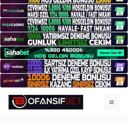
İçeriğe
atla
Menü