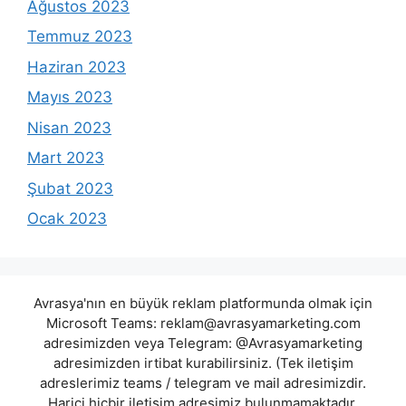
Ağustos 2023
Temmuz 2023
Haziran 2023
Mayıs 2023
Nisan 2023
Mart 2023
Şubat 2023
Ocak 2023
Avrasya'nın en büyük reklam platformunda olmak için
Microsoft Teams:
reklam@avrasyamarketing.com
adresimizden veya Telegram: @Avrasyamarketing
adresimizden irtibat kurabilirsiniz. (Tek iletişim
adreslerimiz teams / telegram ve mail adresimizdir.
Harici hiçbir iletişim adresimiz bulunmamaktadır.