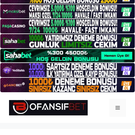
İçeriğe
atla
Menü