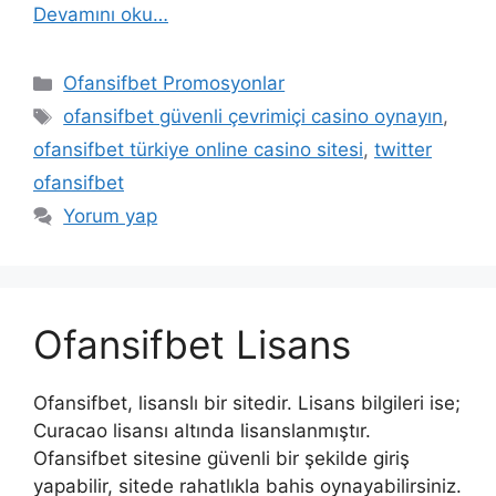
Devamını oku…
Kategoriler
Ofansifbet Promosyonlar
Etiketler
ofansifbet güvenli çevrimiçi casino oynayın
,
ofansifbet türkiye online casino sitesi
,
twitter
ofansifbet
Yorum yap
Ofansifbet Lisans
Ofansifbet, lisanslı bir sitedir. Lisans bilgileri ise;
Curacao lisansı altında lisanslanmıştır.
Ofansifbet sitesine güvenli bir şekilde giriş
yapabilir, sitede rahatlıkla bahis oynayabilirsiniz.