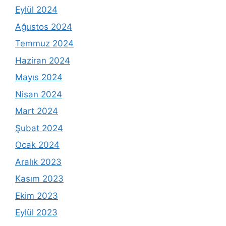
Eylül 2024
Ağustos 2024
Temmuz 2024
Haziran 2024
Mayıs 2024
Nisan 2024
Mart 2024
Şubat 2024
Ocak 2024
Aralık 2023
Kasım 2023
Ekim 2023
Eylül 2023