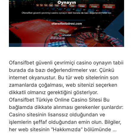
Ofansifbet güvenli çevrimiçi casino oynayın tabii
burada da bazı değerlendirmeler var. Çünkü
internet okyanustur. Bu tür web sitelerinin son
zamanlarda çoğalması, web sitenizi seçerken
dikkatli olmanız gerektiğini gösteriyor.
Ofansifbet Türkiye Online Casino Sitesi Bu
bağlamda dikkate alınması gerekenler şunlardır:
Casino sitesinin lisanssız olduğundan ve
işlemlerin şeffaf olduğundan emin olun. Bilgiler,
her web sitesinin “Hakkımızda” bölümünde …