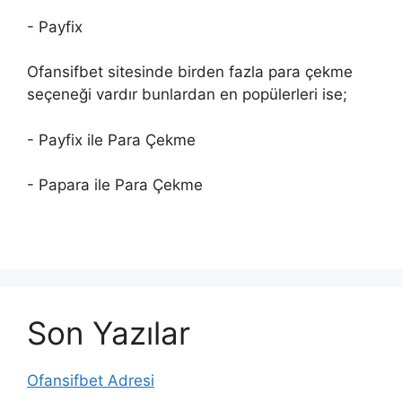
- Payfix
Ofansifbet sitesinde birden fazla para çekme
seçeneği vardır bunlardan en popülerleri ise;
- Payfix ile Para Çekme
- Papara ile Para Çekme
Son Yazılar
Ofansifbet Adresi