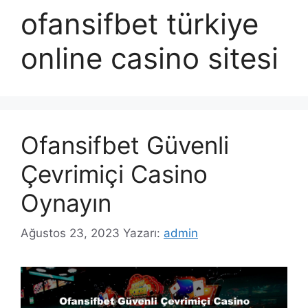
ofansifbet türkiye
online casino sitesi
Ofansifbet Güvenli
Çevrimiçi Casino
Oynayın
Ağustos 23, 2023
Yazarı:
admin