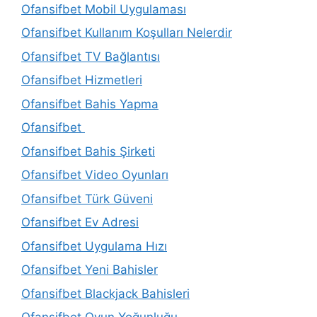
Ofansifbet Mobil Uygulaması
Ofansifbet Kullanım Koşulları Nelerdir
Ofansifbet TV Bağlantısı
Ofansifbet Hizmetleri
Ofansifbet Bahis Yapma
Ofansifbet
Ofansifbet Bahis Şirketi
Ofansifbet Video Oyunları
Ofansifbet Türk Güveni
Ofansifbet Ev Adresi
Ofansifbet Uygulama Hızı
Ofansifbet Yeni Bahisler
Ofansifbet Blackjack Bahisleri