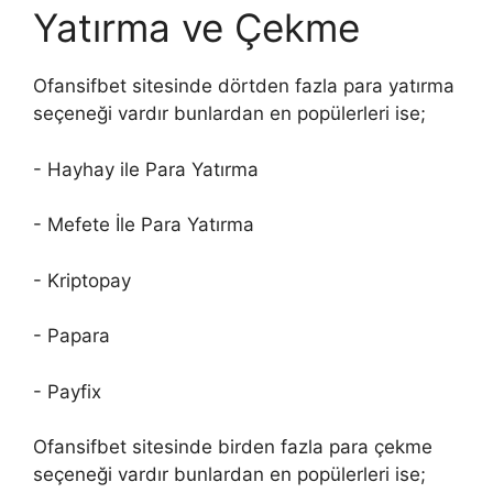
Yatırma ve Çekme
Ofansifbet sitesinde dörtden fazla para yatırma
seçeneği vardır bunlardan en popülerleri ise;
- Hayhay ile Para Yatırma
- Mefete İle Para Yatırma
- Kriptopay
- Papara
- Payfix
Ofansifbet sitesinde birden fazla para çekme
seçeneği vardır bunlardan en popülerleri ise;