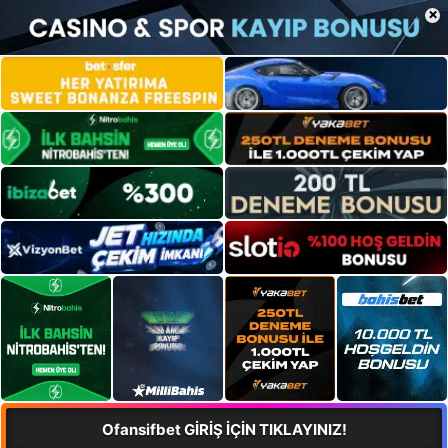
×
Ofansifbet GİRİŞ İÇİN TIKLAYINIZ!