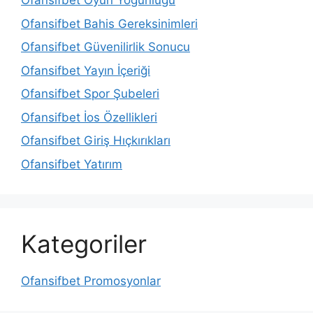
Ofansifbet Oyun Yoğunluğu
Ofansifbet Bahis Gereksinimleri
Ofansifbet Güvenilirlik Sonucu
Ofansifbet Yayın İçeriği
Ofansifbet Spor Şubeleri
Ofansifbet İos Özellikleri
Ofansifbet Giriş Hıçkırıkları
Ofansifbet Yatırım
Kategoriler
Ofansifbet Promosyonlar