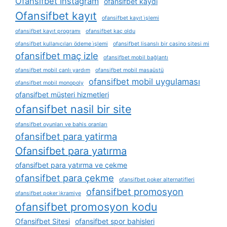
Ofansifbet Instagram
ofansifbet kaydı
Ofansifbet kayıt
ofansifbet kayıt i̇şlemi
ofansifbet kayıt programı
ofansifbet kaç oldu
ofansifbet kullanıcıları ödeme i̇şlemi
ofansifbet lisanslı bir casino sitesi mi
ofansifbet maç izle
ofansifbet mobil bağlantı
ofansifbet mobil canlı yardım
ofansifbet mobil masaüstü
ofansifbet mobil uygulaması
ofansifbet mobil monopoly
ofansifbet müşteri hizmetleri
ofansifbet nasil bir site
ofansifbet oyunları ve bahis oranları
ofansifbet para yatirma
Ofansifbet para yatırma
ofansifbet para yatırma ve çekme
ofansifbet para çekme
ofansifbet poker alternatifleri
ofansifbet promosyon
ofansifbet poker i̇kramiye
ofansifbet promosyon kodu
Ofansifbet Sitesi
ofansifbet spor bahisleri