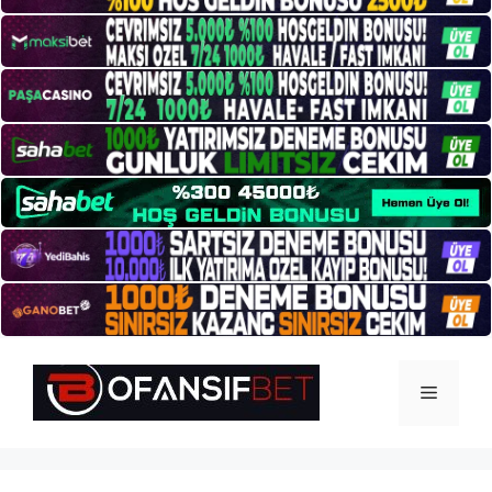
İçeriğe
atla
Menü