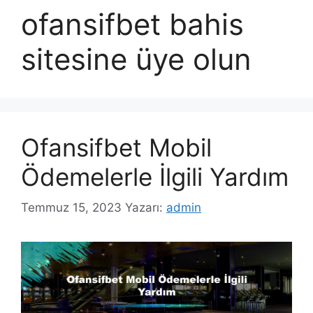
ofansifbet bahis
sitesine üye olun
Ofansifbet Mobil
Ödemelerle İlgili Yardım
Temmuz 15, 2023
Yazarı:
admin