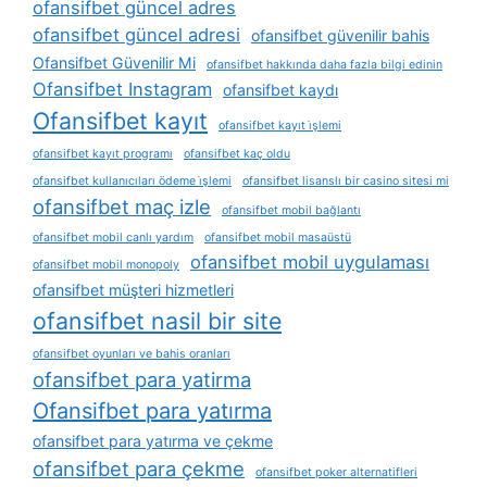
ofansifbet güncel adres
ofansifbet güncel adresi
ofansifbet güvenilir bahis
Ofansifbet Güvenilir Mi
ofansifbet hakkında daha fazla bilgi edinin
Ofansifbet Instagram
ofansifbet kaydı
Ofansifbet kayıt
ofansifbet kayıt i̇şlemi
ofansifbet kayıt programı
ofansifbet kaç oldu
ofansifbet kullanıcıları ödeme i̇şlemi
ofansifbet lisanslı bir casino sitesi mi
ofansifbet maç izle
ofansifbet mobil bağlantı
ofansifbet mobil canlı yardım
ofansifbet mobil masaüstü
ofansifbet mobil uygulaması
ofansifbet mobil monopoly
ofansifbet müşteri hizmetleri
ofansifbet nasil bir site
ofansifbet oyunları ve bahis oranları
ofansifbet para yatirma
Ofansifbet para yatırma
ofansifbet para yatırma ve çekme
ofansifbet para çekme
ofansifbet poker alternatifleri