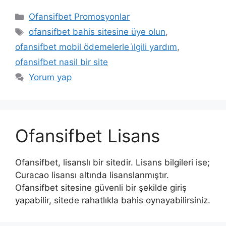
Kategoriler
Ofansifbet Promosyonlar
Etiketler
ofansifbet bahis sitesine üye olun
,
ofansifbet mobil ödemelerle i̇lgili yardım
,
ofansifbet nasil bir site
Yorum yap
Ofansifbet Lisans
Ofansifbet, lisanslı bir sitedir. Lisans bilgileri ise;
Curacao lisansı altında lisanslanmıştır.
Ofansifbet sitesine güvenli bir şekilde giriş
yapabilir, sitede rahatlıkla bahis oynayabilirsiniz.