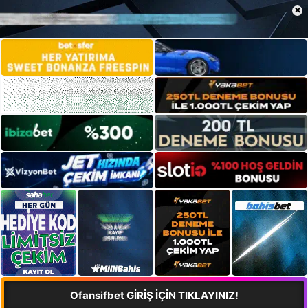
×
Ofansifbet GİRİŞ İÇİN TIKLAYINIZ!