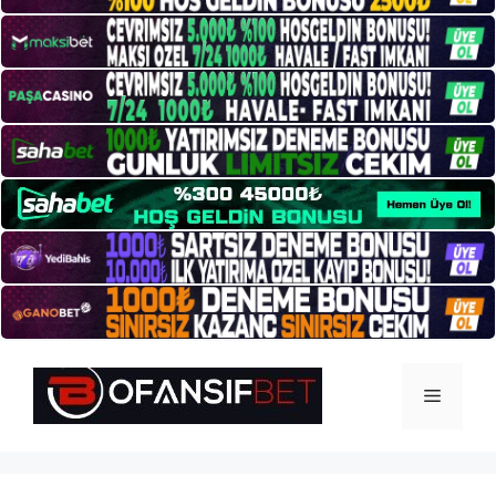
İçeriğe
atla
Menü