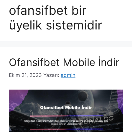
ofansifbet bir
üyelik sistemidir
Ofansifbet Mobile İndir
Ekim 21, 2023
Yazarı:
admin