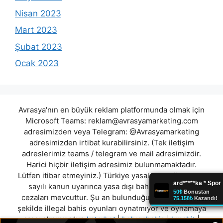
Nisan 2023
Mart 2023
Şubat 2023
Ocak 2023
Avrasya'nın en büyük reklam platformunda olmak için
Microsoft Teams:
reklam@avrasyamarketing.com
adresimizden veya Telegram: @Avrasyamarketing
adresimizden irtibat kurabilirsiniz. (Tek iletişim
adreslerimiz teams / telegram ve mail adresimizdir.
Harici hiçbir iletişim adresimiz bulunmamaktadır.
Lütfen itibar etmeyiniz.) Türkiye yasalarına göre 7258
sayılı kanun uyarınca yasa dışı bahis oynamanın
cezaları mevcuttur. Şu an bulunduğunuz site hiç bir
şekilde illegal bahis oyunları oynatmıyor ve oynamaya
aracı olmuyordur.
katarbet
|
belugabahis
|
lunabit
|