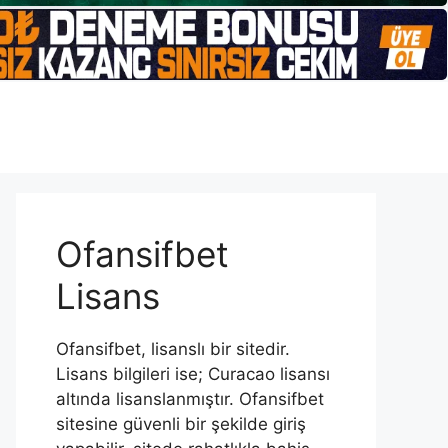
Ofansifbet
Lisans
Ofansifbet, lisanslı bir sitedir.
Lisans bilgileri ise; Curacao lisansı
altında lisanslanmıştır. Ofansifbet
sitesine güvenli bir şekilde giriş