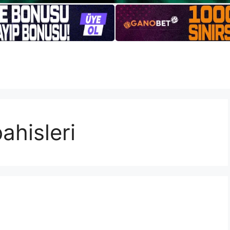
ahisleri