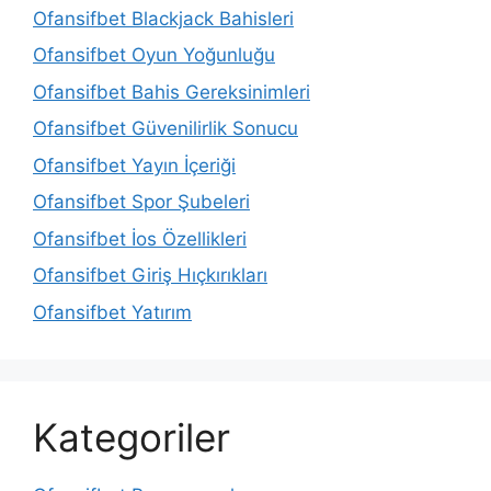
Ofansifbet Blackjack Bahisleri
Ofansifbet Oyun Yoğunluğu
Ofansifbet Bahis Gereksinimleri
Ofansifbet Güvenilirlik Sonucu
Ofansifbet Yayın İçeriği
Ofansifbet Spor Şubeleri
Ofansifbet İos Özellikleri
Ofansifbet Giriş Hıçkırıkları
Ofansifbet Yatırım
Kategoriler