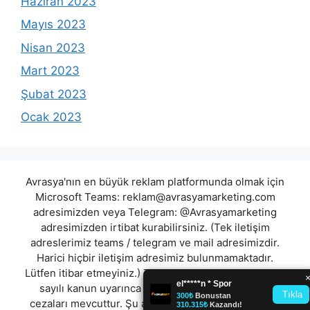
Haziran 2023
Mayıs 2023
Nisan 2023
Mart 2023
Şubat 2023
Ocak 2023
Avrasya'nın en büyük reklam platformunda olmak için
Microsoft Teams:
reklam@avrasyamarketing.com
adresimizden veya Telegram: @Avrasyamarketing
adresimizden irtibat kurabilirsiniz. (Tek iletişim
adreslerimiz teams / telegram ve mail adresimizdir.
Harici hiçbir iletişim adresimiz bulunmamaktadır.
Lütfen itibar etmeyiniz.) Türkiye yasalarına göre 7258
sayılı kanun uyarınca yasa dışı bahis oynamanın
cezaları mevcuttur. Şu an bulunduğunuz site hiç bir