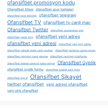
ofansifbet promosyon kodu
Ofansifbet Sitesi
ofansifbet spor bahisleri
ofansifbet telegram
ofansifbet spor etkinliği
Ofansifbet TV
ofansifbet tv canli maç
Ofansifbet Twitter
ofansifbet uluslararası site
ofansifbet yeni adres
ofansifbet yasal giriş
ofansifbet yeni adresi
ofansifbet yeni giriş adres
ofansifbet yüksek oranlı canlı oyunlar
ofansifbet yüzlerce casino oyunu
ofansifbet çevrimiçi para yatırma
ofansifbet çevrimiçi platformu
Ofansifbet üyelik
ofansifbet ödeme sürecini kabul ediyor
ofansifbet üyelik formu
ofansifbet üyeliği karlı mıdır
Ofansifbet Şikayet
ofansifbet üye ol
twitter ofansifbet
yeni adresi ofansifbet
yeni giris ofansifbet