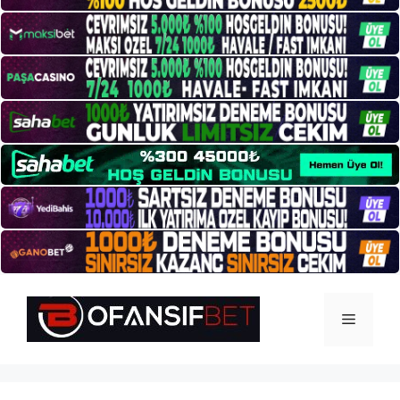
İçeriğe
atla
Menü