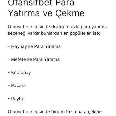
Ofansifbet Para
Yatırma ve Çekme
Ofansifbet sitesinde dörtden fazla para yatırma
seçeneği vardır bunlardan en popülerleri ise;
- Hayhay ile Para Yatırma
- Mefete İle Para Yatırma
- Kriptopay
- Papara
- Payfix
Ofansifbet sitesinde birden fazla para çekme