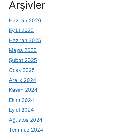
Arşivler
Haziran 2026
Eylül 2025
Haziran 2025
Mayıs 2025
Şubat 2025
Ocak 2025
Aralık 2024
Kasım 2024
Ekim 2024
Eylül 2024
Ağustos 2024
Temmuz 2024