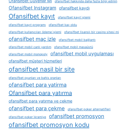
Ofansifbet Güvenilir Mi
ofansifbet hakkında daha fazla bilgi edinin
Ofansifbet Instagram
ofansifbet kaydı
Ofansifbet kayıt
ofansifbet kayıt i̇şlemi
ofansifbet kayıt programı
ofansifbet kaç oldu
ofansifbet kullanıcıları ödeme i̇şlemi
ofansifbet lisanslı bir casino sitesi mi
ofansifbet maç izle
ofansifbet mobil bağlantı
ofansifbet mobil canlı yardım
ofansifbet mobil masaüstü
ofansifbet mobil uygulaması
ofansifbet mobil monopoly
ofansifbet müşteri hizmetleri
ofansifbet nasil bir site
ofansifbet oyunları ve bahis oranları
ofansifbet para yatirma
Ofansifbet para yatırma
ofansifbet para yatırma ve çekme
ofansifbet para çekme
ofansifbet poker alternatifleri
ofansifbet promosyon
ofansifbet poker i̇kramiye
ofansifbet promosyon kodu