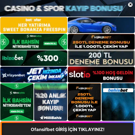
×
Ofansifbet GİRİŞ İÇİN TIKLAYINIZ!