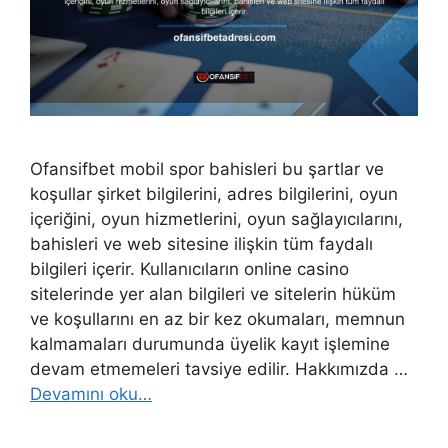
Ofansifbet mobil spor bahisleri bu şartlar ve
koşullar şirket bilgilerini, adres bilgilerini, oyun
içeriğini, oyun hizmetlerini, oyun sağlayıcılarını,
bahisleri ve web sitesine ilişkin tüm faydalı
bilgileri içerir. Kullanıcıların online casino
sitelerinde yer alan bilgileri ve sitelerin hüküm
ve koşullarını en az bir kez okumaları, memnun
kalmamaları durumunda üyelik kayıt işlemine
devam etmemeleri tavsiye edilir. Hakkımızda …
Devamını oku…