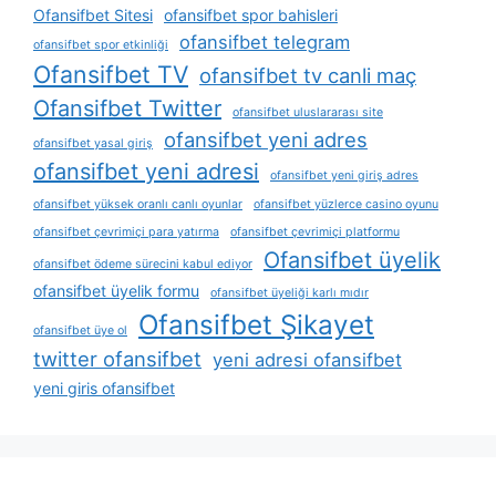
Ofansifbet Sitesi
ofansifbet spor bahisleri
ofansifbet telegram
ofansifbet spor etkinliği
Ofansifbet TV
ofansifbet tv canli maç
Ofansifbet Twitter
ofansifbet uluslararası site
ofansifbet yeni adres
ofansifbet yasal giriş
ofansifbet yeni adresi
ofansifbet yeni giriş adres
ofansifbet yüksek oranlı canlı oyunlar
ofansifbet yüzlerce casino oyunu
ofansifbet çevrimiçi para yatırma
ofansifbet çevrimiçi platformu
Ofansifbet üyelik
ofansifbet ödeme sürecini kabul ediyor
ofansifbet üyelik formu
ofansifbet üyeliği karlı mıdır
Ofansifbet Şikayet
ofansifbet üye ol
twitter ofansifbet
yeni adresi ofansifbet
yeni giris ofansifbet