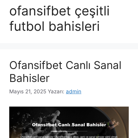
ofansifbet çeşitli
futbol bahisleri
Ofansifbet Canlı Sanal
Bahisler
Mayıs 21, 2025
Yazarı:
admin