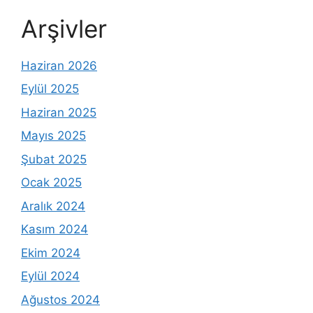
Arşivler
Haziran 2026
Eylül 2025
Haziran 2025
Mayıs 2025
Şubat 2025
Ocak 2025
Aralık 2024
Kasım 2024
Ekim 2024
Eylül 2024
Ağustos 2024