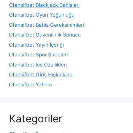
Ofansifbet Blackjack Bahisleri
Ofansifbet Oyun Yoğunluğu
Ofansifbet Bahis Gereksinimleri
Ofansifbet Güvenilirlik Sonucu
Ofansifbet Yayın İçeriği
Ofansifbet Spor Şubeleri
Ofansifbet İos Özellikleri
Ofansifbet Giriş Hıçkırıkları
Ofansifbet Yatırım
Kategoriler