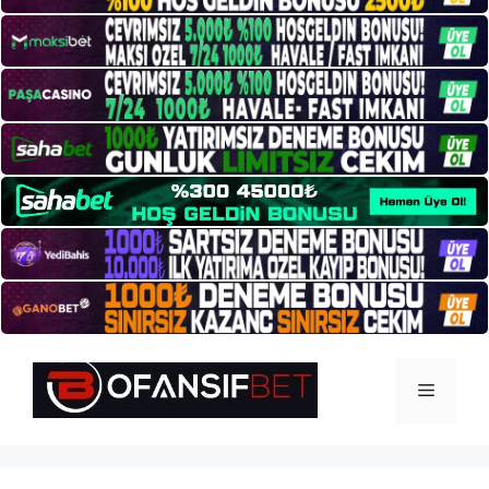
İçeriğe
atla
Menü