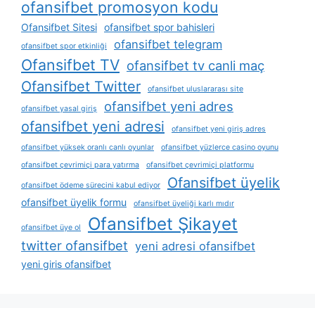
ofansifbet promosyon kodu
Ofansifbet Sitesi
ofansifbet spor bahisleri
ofansifbet telegram
ofansifbet spor etkinliği
Ofansifbet TV
ofansifbet tv canli maç
Ofansifbet Twitter
ofansifbet uluslararası site
ofansifbet yeni adres
ofansifbet yasal giriş
ofansifbet yeni adresi
ofansifbet yeni giriş adres
ofansifbet yüksek oranlı canlı oyunlar
ofansifbet yüzlerce casino oyunu
ofansifbet çevrimiçi para yatırma
ofansifbet çevrimiçi platformu
Ofansifbet üyelik
ofansifbet ödeme sürecini kabul ediyor
ofansifbet üyelik formu
ofansifbet üyeliği karlı mıdır
Ofansifbet Şikayet
ofansifbet üye ol
twitter ofansifbet
yeni adresi ofansifbet
yeni giris ofansifbet