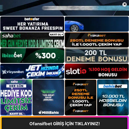
×
Ofansifbet GİRİŞ İÇİN TIKLAYINIZ!