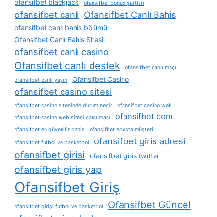
ofansifbet blackjack
ofansifbet bonus şartları
ofansifbet canli
Ofansifbet Canlı Bahis
ofansifbet canlı bahis bölümü
Ofansifbet Canlı Bahis Sitesi
ofansifbet canlı casino
Ofansifbet canlı destek
ofansifbet canlı maçı
Ofansifbet Casino
ofansifbet canlı yayın
ofansifbet casino sitesi
ofansifbet casino sitesinde durum nedir
ofansifbet casino web
ofansifbet com
ofansifbet casino web sitesi canlı maçı
ofansifbet en güvenilir bahis
ofansifbet eposta müşteri
ofansifbet giris adresi
ofansifbet futbol ve basketbol
ofansifbet girisi
ofansifbet giris twitter
ofansifbet giris yap
Ofansifbet Giriş
Ofansifbet Güncel
ofansifbet girişi futbol ve basketbol