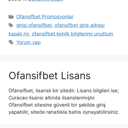
Kategoriler
Ofansifbet Promosyonlar
Etiketler
girisi ofansifbet
,
ofansifbet giriş adresi
kapalı mı
,
ofansifbet kimlik bilgilerimi unuttum
Yorum yap
Ofansifbet Lisans
Ofansifbet, lisanslı bir sitedir. Lisans bilgileri ise;
Curacao lisansı altında lisanslanmıştır.
Ofansifbet sitesine güvenli bir şekilde giriş
yapabilir, sitede rahatlıkla bahis oynayabilirsiniz.