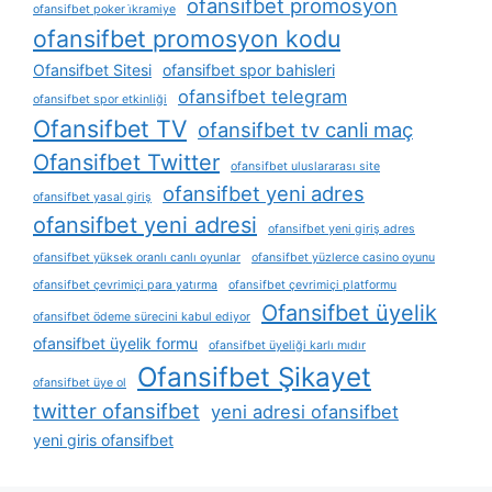
ofansifbet promosyon
ofansifbet poker i̇kramiye
ofansifbet promosyon kodu
Ofansifbet Sitesi
ofansifbet spor bahisleri
ofansifbet telegram
ofansifbet spor etkinliği
Ofansifbet TV
ofansifbet tv canli maç
Ofansifbet Twitter
ofansifbet uluslararası site
ofansifbet yeni adres
ofansifbet yasal giriş
ofansifbet yeni adresi
ofansifbet yeni giriş adres
ofansifbet yüksek oranlı canlı oyunlar
ofansifbet yüzlerce casino oyunu
ofansifbet çevrimiçi para yatırma
ofansifbet çevrimiçi platformu
Ofansifbet üyelik
ofansifbet ödeme sürecini kabul ediyor
ofansifbet üyelik formu
ofansifbet üyeliği karlı mıdır
Ofansifbet Şikayet
ofansifbet üye ol
twitter ofansifbet
yeni adresi ofansifbet
yeni giris ofansifbet