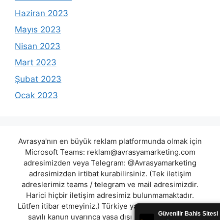
Haziran 2023
Mayıs 2023
Nisan 2023
Mart 2023
Şubat 2023
Ocak 2023
Avrasya'nın en büyük reklam platformunda olmak için
Microsoft Teams:
reklam@avrasyamarketing.com
adresimizden veya Telegram: @Avrasyamarketing
adresimizden irtibat kurabilirsiniz. (Tek iletişim
adreslerimiz teams / telegram ve mail adresimizdir.
Harici hiçbir iletişim adresimiz bulunmamaktadır.
Lütfen itibar etmeyiniz.) Türkiye yasalarına göre 7258
sayılı kanun uyarınca yasa dışı bahis oynamanın