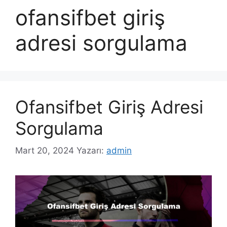
ofansifbet giriş
adresi sorgulama
Ofansifbet Giriş Adresi
Sorgulama
Mart 20, 2024
Yazarı:
admin