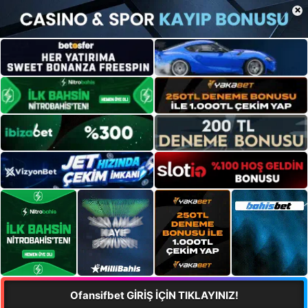
×
Ofansifbet GİRİŞ İÇİN TIKLAYINIZ!