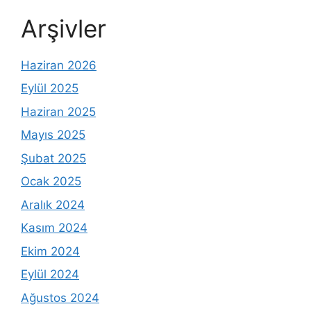
Arşivler
Haziran 2026
Eylül 2025
Haziran 2025
Mayıs 2025
Şubat 2025
Ocak 2025
Aralık 2024
Kasım 2024
Ekim 2024
Eylül 2024
Ağustos 2024