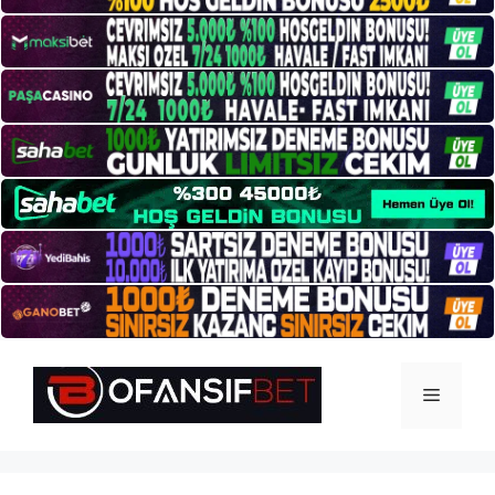
İçeriğe
atla
Menü