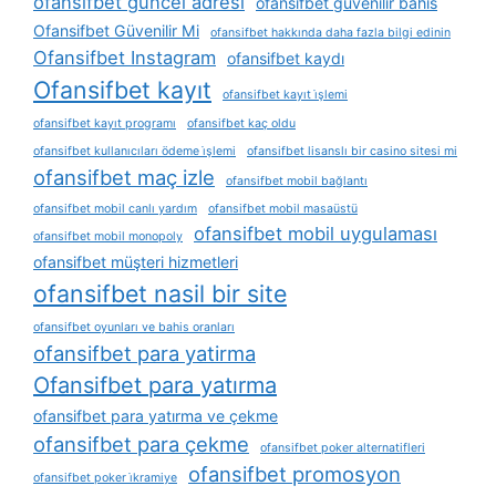
ofansifbet güncel adresi
ofansifbet güvenilir bahis
Ofansifbet Güvenilir Mi
ofansifbet hakkında daha fazla bilgi edinin
Ofansifbet Instagram
ofansifbet kaydı
Ofansifbet kayıt
ofansifbet kayıt i̇şlemi
ofansifbet kayıt programı
ofansifbet kaç oldu
ofansifbet kullanıcıları ödeme i̇şlemi
ofansifbet lisanslı bir casino sitesi mi
ofansifbet maç izle
ofansifbet mobil bağlantı
ofansifbet mobil canlı yardım
ofansifbet mobil masaüstü
ofansifbet mobil uygulaması
ofansifbet mobil monopoly
ofansifbet müşteri hizmetleri
ofansifbet nasil bir site
ofansifbet oyunları ve bahis oranları
ofansifbet para yatirma
Ofansifbet para yatırma
ofansifbet para yatırma ve çekme
ofansifbet para çekme
ofansifbet poker alternatifleri
ofansifbet promosyon
ofansifbet poker i̇kramiye