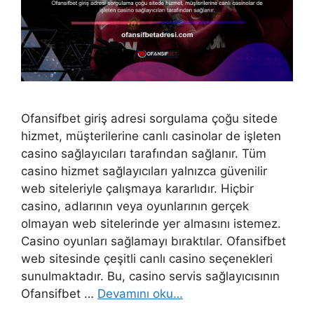
Ofansifbet giriş adresi sorgulama çoğu sitede
hizmet, müşterilerine canlı casinolar de işleten
casino sağlayıcıları tarafından sağlanır. Tüm
casino hizmet sağlayıcıları yalnızca güvenilir
web siteleriyle çalışmaya kararlıdır. Hiçbir
casino, adlarının veya oyunlarının gerçek
olmayan web sitelerinde yer almasını istemez.
Casino oyunları sağlamayı bıraktılar. Ofansifbet
web sitesinde çeşitli canlı casino seçenekleri
sunulmaktadır. Bu, casino servis sağlayıcısının
Ofansifbet …
Devamını oku…