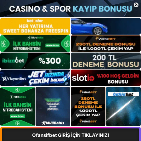
×
Ofansifbet GİRİŞ İÇİN TIKLAYINIZ!