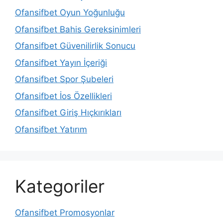
Ofansifbet Oyun Yoğunluğu
Ofansifbet Bahis Gereksinimleri
Ofansifbet Güvenilirlik Sonucu
Ofansifbet Yayın İçeriği
Ofansifbet Spor Şubeleri
Ofansifbet İos Özellikleri
Ofansifbet Giriş Hıçkırıkları
Ofansifbet Yatırım
Kategoriler
Ofansifbet Promosyonlar