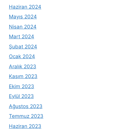
Haziran 2024
Mayıs 2024
Nisan 2024
Mart 2024
Şubat 2024
Ocak 2024
Aralık 2023
Kasım 2023
Ekim 2023
Eylül 2023
Ağustos 2023
Temmuz 2023
Haziran 2023