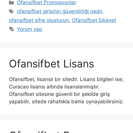
Kategoriler
Ofansifbet Promosyonlar
Etiketler
ofansifbet girişinin güvenilirliği nedir
,
ofansifbet şifre oluşturun
,
Ofansifbet Şikayet
Yorum yap
Ofansifbet Lisans
Ofansifbet, lisanslı bir sitedir. Lisans bilgileri ise;
Curacao lisansı altında lisanslanmıştır.
Ofansifbet sitesine güvenli bir şekilde giriş
yapabilir, sitede rahatlıkla bahis oynayabilirsiniz.