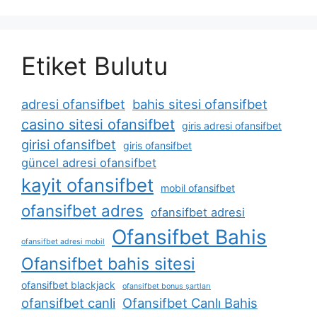
Etiket Bulutu
adresi ofansifbet
bahis sitesi ofansifbet
casino sitesi ofansifbet
giris adresi ofansifbet
girisi ofansifbet
giris ofansifbet
güncel adresi ofansifbet
kayit ofansifbet
mobil ofansifbet
ofansifbet adres
ofansifbet adresi
Ofansifbet Bahis
ofansifbet adresi mobil
Ofansifbet bahis sitesi
ofansifbet blackjack
ofansifbet bonus şartları
ofansifbet canli
Ofansifbet Canlı Bahis