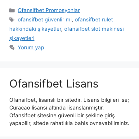
Kategoriler
Ofansifbet Promosyonlar
Etiketler
ofansifbet güvenlir mi
,
ofansifbet rulet
hakkındaki şikayetler
,
ofansifbet slot makinesi
şikayetleri
Yorum yap
Ofansifbet Lisans
Ofansifbet, lisanslı bir sitedir. Lisans bilgileri ise;
Curacao lisansı altında lisanslanmıştır.
Ofansifbet sitesine güvenli bir şekilde giriş
yapabilir, sitede rahatlıkla bahis oynayabilirsiniz.