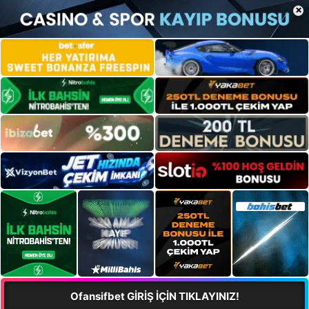
×
Ofansifbet GİRİŞ İÇİN TIKLAYINIZ!