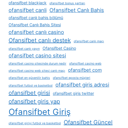
ofansifbet blackjack
ofansifbet bonus şartları
ofansifbet canli
Ofansifbet Canlı Bahis
ofansifbet canlı bahis bölümü
Ofansifbet Canlı Bahis Sitesi
ofansifbet canlı casino
Ofansifbet canlı destek
ofansifbet canlı maçı
Ofansifbet Casino
ofansifbet canlı yayın
ofansifbet casino sitesi
ofansifbet casino sitesinde durum nedir
ofansifbet casino web
ofansifbet com
ofansifbet casino web sitesi canlı maçı
ofansifbet en güvenilir bahis
ofansifbet eposta müşteri
ofansifbet giris adresi
ofansifbet futbol ve basketbol
ofansifbet girisi
ofansifbet giris twitter
ofansifbet giris yap
Ofansifbet Giriş
Ofansifbet Güncel
ofansifbet girişi futbol ve basketbol