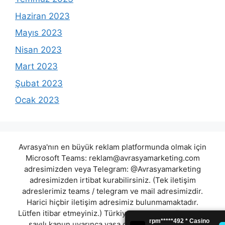
Haziran 2023
Mayıs 2023
Nisan 2023
Mart 2023
Şubat 2023
Ocak 2023
Avrasya'nın en büyük reklam platformunda olmak için
Microsoft Teams:
reklam@avrasyamarketing.com
adresimizden veya Telegram: @Avrasyamarketing
adresimizden irtibat kurabilirsiniz. (Tek iletişim
adreslerimiz teams / telegram ve mail adresimizdir.
Harici hiçbir iletişim adresimiz bulunmamaktadır.
Lütfen itibar etmeyiniz.) Türkiye yasalarına göre 7258
sayılı kanun uyarınca yasa dışı bahis oynamanın