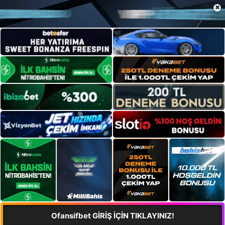
×
Ofansifbet GİRİŞ İÇİN TIKLAYINIZ!