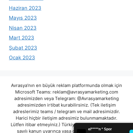
Haziran 2023
Mayıs 2023
Nisan 2023
Mart 2023
Şubat 2023
Ocak 2023
Avrasya'nın en büyük reklam platformunda olmak için
Microsoft Teams:
reklam@avrasyamarketing.com
adresimizden veya Telegram: @Avrasyamarketing
adresimizden irtibat kurabilirsiniz. (Tek iletişim
adreslerimiz teams / telegram ve mail adresimizdir.
Harici hiçbir iletişim adresimiz bulunmamaktadır.
Lütfen itibar etmeyiniz.) Türkiye yasalarına göre 7258
sayılı kanun uyarınca yasa dışı bahis oynamanın