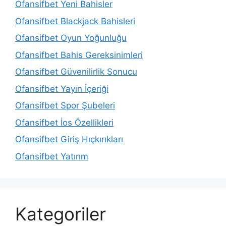
Ofansifbet Yeni Bahisler
Ofansifbet Blackjack Bahisleri
Ofansifbet Oyun Yoğunluğu
Ofansifbet Bahis Gereksinimleri
Ofansifbet Güvenilirlik Sonucu
Ofansifbet Yayın İçeriği
Ofansifbet Spor Şubeleri
Ofansifbet İos Özellikleri
Ofansifbet Giriş Hıçkırıkları
Ofansifbet Yatırım
Kategoriler