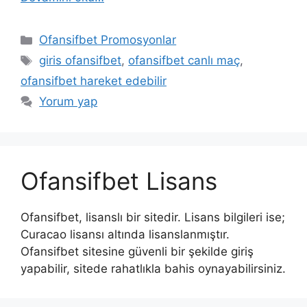
Kategoriler
Ofansifbet Promosyonlar
Etiketler
giris ofansifbet
,
ofansifbet canlı maç
,
ofansifbet hareket edebilir
Yorum yap
Ofansifbet Lisans
Ofansifbet, lisanslı bir sitedir. Lisans bilgileri ise;
Curacao lisansı altında lisanslanmıştır.
Ofansifbet sitesine güvenli bir şekilde giriş
yapabilir, sitede rahatlıkla bahis oynayabilirsiniz.