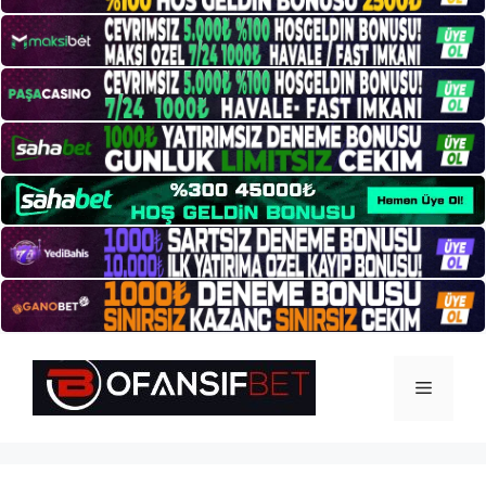
İçeriğe
atla
Menü