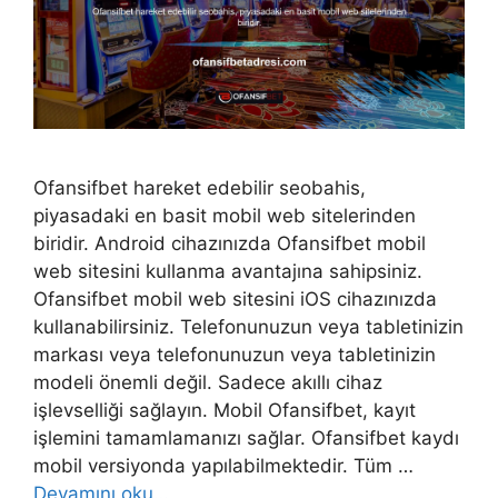
Ofansifbet hareket edebilir seobahis,
piyasadaki en basit mobil web sitelerinden
biridir. Android cihazınızda Ofansifbet mobil
web sitesini kullanma avantajına sahipsiniz.
Ofansifbet mobil web sitesini iOS cihazınızda
kullanabilirsiniz. Telefonunuzun veya tabletinizin
markası veya telefonunuzun veya tabletinizin
modeli önemli değil. Sadece akıllı cihaz
işlevselliği sağlayın. Mobil Ofansifbet, kayıt
işlemini tamamlamanızı sağlar. Ofansifbet kaydı
mobil versiyonda yapılabilmektedir. Tüm …
Devamını oku…