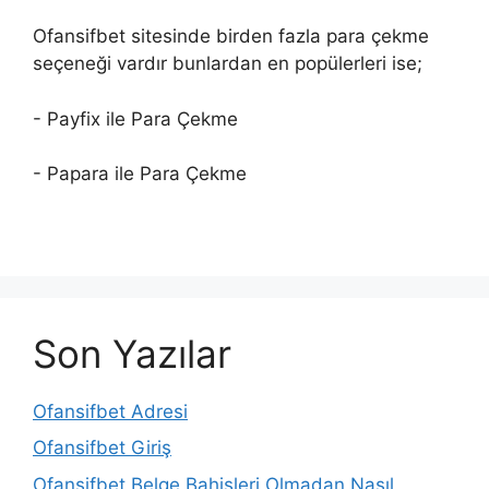
Ofansifbet sitesinde birden fazla para çekme
seçeneği vardır bunlardan en popülerleri ise;
- Payfix ile Para Çekme
- Papara ile Para Çekme
Son Yazılar
Ofansifbet Adresi
Ofansifbet Giriş
Ofansifbet Belge Bahisleri Olmadan Nasıl