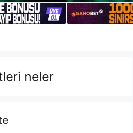
leri neler
te