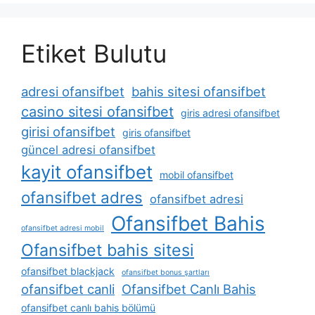
Etiket Bulutu
adresi ofansifbet
bahis sitesi ofansifbet
casino sitesi ofansifbet
giris adresi ofansifbet
girisi ofansifbet
giris ofansifbet
güncel adresi ofansifbet
kayit ofansifbet
mobil ofansifbet
ofansifbet adres
ofansifbet adresi
Ofansifbet Bahis
ofansifbet adresi mobil
Ofansifbet bahis sitesi
ofansifbet blackjack
ofansifbet bonus şartları
ofansifbet canli
Ofansifbet Canlı Bahis
ofansifbet canlı bahis bölümü