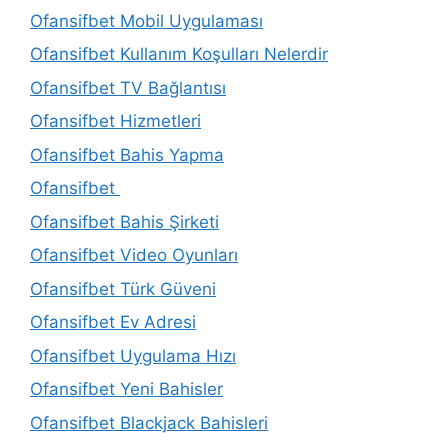
Ofansifbet Mobil Uygulaması
Ofansifbet Kullanım Koşulları Nelerdir
Ofansifbet TV Bağlantısı
Ofansifbet Hizmetleri
Ofansifbet Bahis Yapma
Ofansifbet
Ofansifbet Bahis Şirketi
Ofansifbet Video Oyunları
Ofansifbet Türk Güveni
Ofansifbet Ev Adresi
Ofansifbet Uygulama Hızı
Ofansifbet Yeni Bahisler
Ofansifbet Blackjack Bahisleri