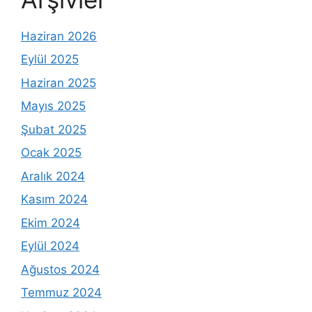
Haziran 2026
Eylül 2025
Haziran 2025
Mayıs 2025
Şubat 2025
Ocak 2025
Aralık 2024
Kasım 2024
Ekim 2024
Eylül 2024
Ağustos 2024
Temmuz 2024