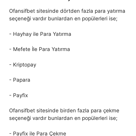
Ofansifbet sitesinde dörtden fazla para yatırma
seçeneği vardır bunlardan en popülerleri ise;
- Hayhay ile Para Yatırma
- Mefete İle Para Yatırma
- Kriptopay
- Papara
- Payfix
Ofansifbet sitesinde birden fazla para çekme
seçeneği vardır bunlardan en popülerleri ise;
- Payfix ile Para Çekme