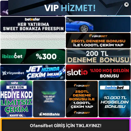
×
Ofansifbet GİRİŞ İÇİN TIKLAYINIZ!