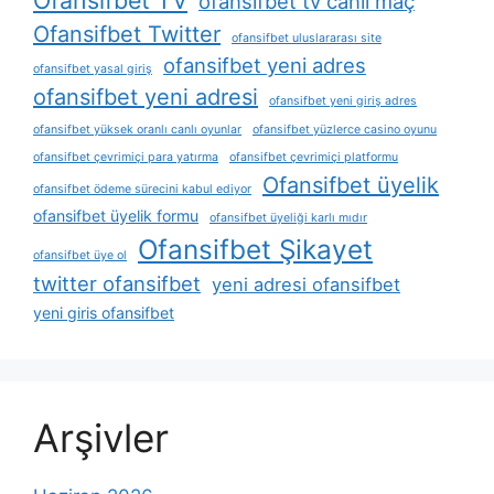
ofansifbet tv canli maç
Ofansifbet Twitter
ofansifbet uluslararası site
ofansifbet yeni adres
ofansifbet yasal giriş
ofansifbet yeni adresi
ofansifbet yeni giriş adres
ofansifbet yüksek oranlı canlı oyunlar
ofansifbet yüzlerce casino oyunu
ofansifbet çevrimiçi para yatırma
ofansifbet çevrimiçi platformu
Ofansifbet üyelik
ofansifbet ödeme sürecini kabul ediyor
ofansifbet üyelik formu
ofansifbet üyeliği karlı mıdır
Ofansifbet Şikayet
ofansifbet üye ol
twitter ofansifbet
yeni adresi ofansifbet
yeni giris ofansifbet
Arşivler