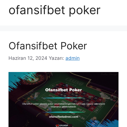
ofansifbet poker
Ofansifbet Poker
Haziran 12, 2024
Yazarı:
admin