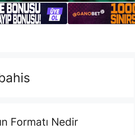
 bahis
ın Formatı Nedir