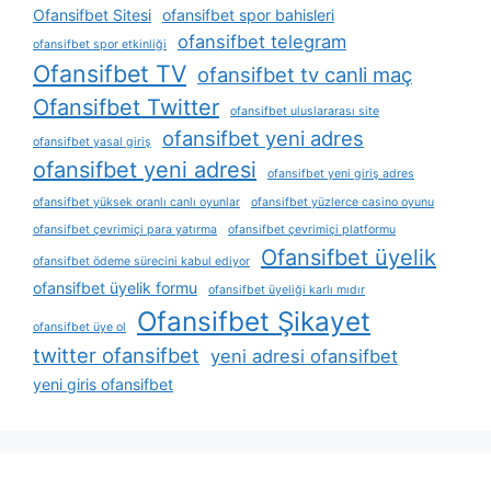
Ofansifbet Sitesi
ofansifbet spor bahisleri
ofansifbet telegram
ofansifbet spor etkinliği
Ofansifbet TV
ofansifbet tv canli maç
Ofansifbet Twitter
ofansifbet uluslararası site
ofansifbet yeni adres
ofansifbet yasal giriş
ofansifbet yeni adresi
ofansifbet yeni giriş adres
ofansifbet yüksek oranlı canlı oyunlar
ofansifbet yüzlerce casino oyunu
ofansifbet çevrimiçi para yatırma
ofansifbet çevrimiçi platformu
Ofansifbet üyelik
ofansifbet ödeme sürecini kabul ediyor
ofansifbet üyelik formu
ofansifbet üyeliği karlı mıdır
Ofansifbet Şikayet
ofansifbet üye ol
twitter ofansifbet
yeni adresi ofansifbet
yeni giris ofansifbet