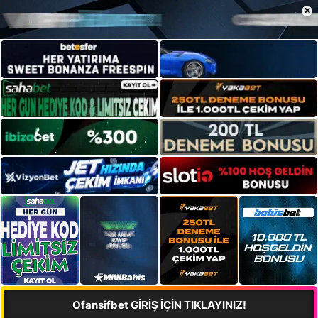
×
Ofansifbet GİRİŞ İÇİN TIKLAYINIZ!