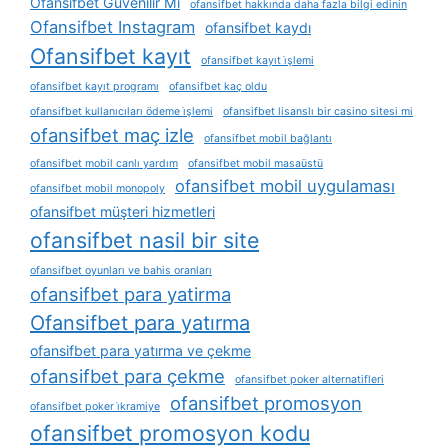
Ofansifbet Güvenilir Mi
ofansifbet hakkında daha fazla bilgi edinin
Ofansifbet Instagram
ofansifbet kaydı
Ofansifbet kayıt
ofansifbet kayıt i̇şlemi
ofansifbet kayıt programı
ofansifbet kaç oldu
ofansifbet kullanıcıları ödeme i̇şlemi
ofansifbet lisanslı bir casino sitesi mi
ofansifbet maç izle
ofansifbet mobil bağlantı
ofansifbet mobil canlı yardım
ofansifbet mobil masaüstü
ofansifbet mobil uygulaması
ofansifbet mobil monopoly
ofansifbet müşteri hizmetleri
ofansifbet nasil bir site
ofansifbet oyunları ve bahis oranları
ofansifbet para yatirma
Ofansifbet para yatırma
ofansifbet para yatırma ve çekme
ofansifbet para çekme
ofansifbet poker alternatifleri
ofansifbet promosyon
ofansifbet poker i̇kramiye
ofansifbet promosyon kodu