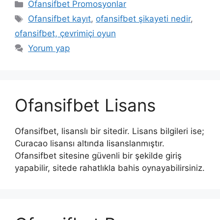
Kategoriler
Ofansifbet Promosyonlar
Etiketler
Ofansifbet kayıt
,
ofansifbet şikayeti nedir
,
ofansifbet, çevrimiçi oyun
Yorum yap
Ofansifbet Lisans
Ofansifbet, lisanslı bir sitedir. Lisans bilgileri ise;
Curacao lisansı altında lisanslanmıştır.
Ofansifbet sitesine güvenli bir şekilde giriş
yapabilir, sitede rahatlıkla bahis oynayabilirsiniz.