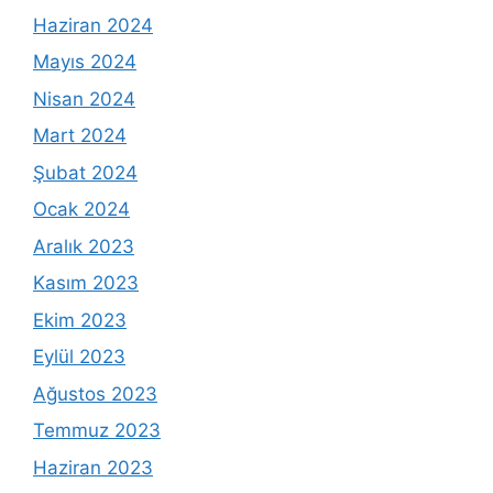
Haziran 2024
Mayıs 2024
Nisan 2024
Mart 2024
Şubat 2024
Ocak 2024
Aralık 2023
Kasım 2023
Ekim 2023
Eylül 2023
Ağustos 2023
Temmuz 2023
Haziran 2023