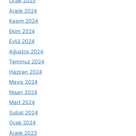
Ocak 2025
Aralık 2024
Kasım 2024
Ekim 2024
Eylül 2024
Ağustos 2024
Temmuz 2024
Haziran 2024
Mayıs 2024
Nisan 2024
Mart 2024
Şubat 2024
Ocak 2024
Aralık 2023