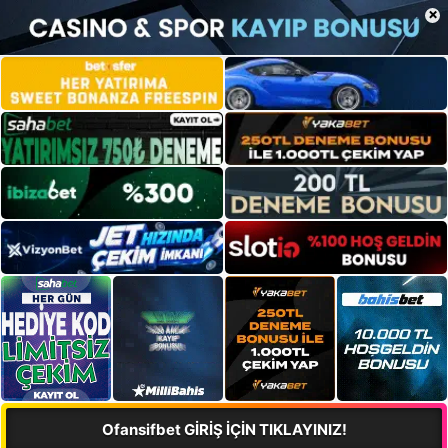
×
Ofansifbet GİRİŞ İÇİN TIKLAYINIZ!