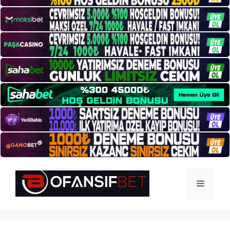
İçeriğe
atla
Menü