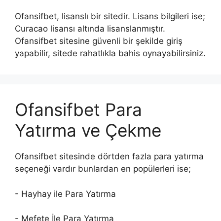
Ofansifbet, lisanslı bir sitedir. Lisans bilgileri ise;
Curacao lisansı altında lisanslanmıştır.
Ofansifbet sitesine güvenli bir şekilde giriş
yapabilir, sitede rahatlıkla bahis oynayabilirsiniz.
Ofansifbet Para
Yatırma ve Çekme
Ofansifbet sitesinde dörtden fazla para yatırma
seçeneği vardır bunlardan en popülerleri ise;
- Hayhay ile Para Yatırma
- Mefete İle Para Yatırma