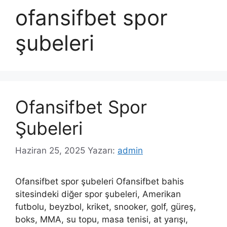
ofansifbet spor
şubeleri
Ofansifbet Spor
Şubeleri
Haziran 25, 2025
Yazarı:
admin
Ofansifbet spor şubeleri Ofansifbet bahis
sitesindeki diğer spor şubeleri, Amerikan
futbolu, beyzbol, kriket, snooker, golf, güreş,
boks, MMA, su topu, masa tenisi, at yarışı,