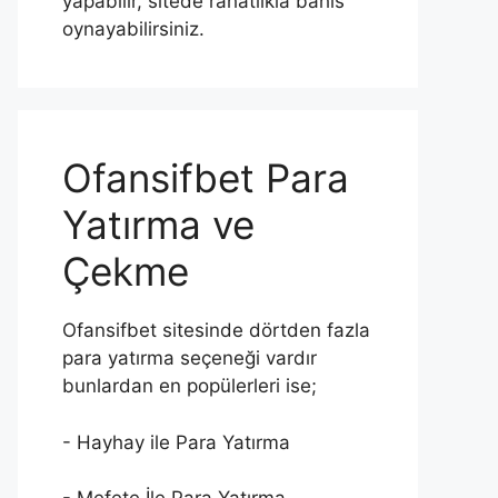
yapabilir, sitede rahatlıkla bahis
oynayabilirsiniz.
Ofansifbet Para
Yatırma ve
Çekme
Ofansifbet sitesinde dörtden fazla
para yatırma seçeneği vardır
bunlardan en popülerleri ise;
- Hayhay ile Para Yatırma