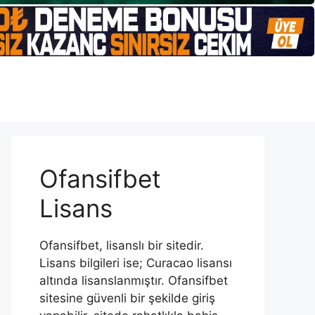
Ofansifbet
Lisans
Ofansifbet, lisanslı bir sitedir.
Lisans bilgileri ise; Curacao lisansı
altında lisanslanmıştır. Ofansifbet
sitesine güvenli bir şekilde giriş