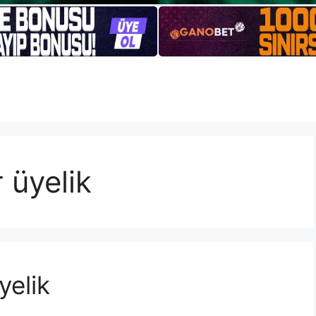
 üyelik
yelik