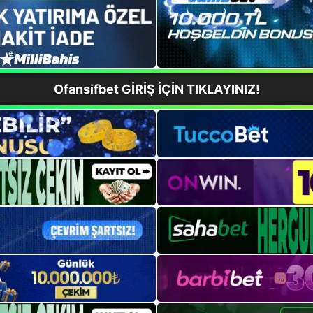
Ofansifbet GİRİŞ İÇİN TIKLAYINIZ!