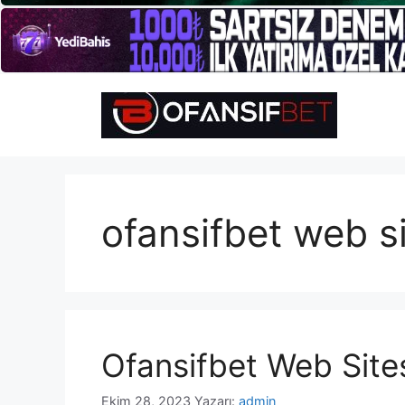
İçeriğe
atla
ofansifbet web si
Ofansifbet Web Site
Ekim 28, 2023
Yazarı:
admin