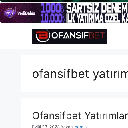
İçeriğe
atla
ofansifbet yatırım
Ofansifbet Yatırımlar
Eylül 23, 2023
Yazarı:
admin