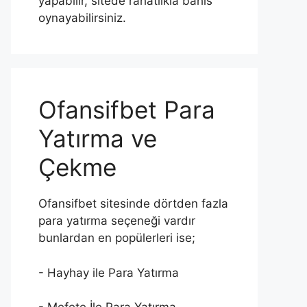
yapabilir, sitede rahatlıkla bahis
oynayabilirsiniz.
Ofansifbet Para
Yatırma ve
Çekme
Ofansifbet sitesinde dörtden fazla
para yatırma seçeneği vardır
bunlardan en popülerleri ise;
- Hayhay ile Para Yatırma