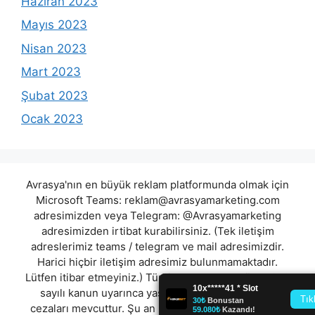
Haziran 2023
Mayıs 2023
Nisan 2023
Mart 2023
Şubat 2023
Ocak 2023
Avrasya'nın en büyük reklam platformunda olmak için
Microsoft Teams:
reklam@avrasyamarketing.com
adresimizden veya Telegram: @Avrasyamarketing
adresimizden irtibat kurabilirsiniz. (Tek iletişim
adreslerimiz teams / telegram ve mail adresimizdir.
Harici hiçbir iletişim adresimiz bulunmamaktadır.
Lütfen itibar etmeyiniz.) Türkiye yasalarına göre 7258
sayılı kanun uyarınca yasa dışı bahis oynamanın
cezaları mevcuttur. Şu an bulunduğunuz site hiç bir