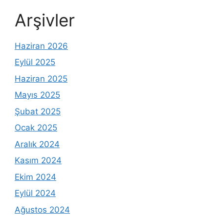
Arşivler
Haziran 2026
Eylül 2025
Haziran 2025
Mayıs 2025
Şubat 2025
Ocak 2025
Aralık 2024
Kasım 2024
Ekim 2024
Eylül 2024
Ağustos 2024