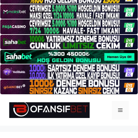
İçeriğe
atla
Menü