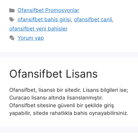
Kategoriler
Ofansifbet Promosyonlar
Etiketler
ofansifbet bahis girişi
,
ofansifbet canli
,
ofansifbet yeni bahisler
Yorum yap
Ofansifbet Lisans
Ofansifbet, lisanslı bir sitedir. Lisans bilgileri ise;
Curacao lisansı altında lisanslanmıştır.
Ofansifbet sitesine güvenli bir şekilde giriş
yapabilir, sitede rahatlıkla bahis oynayabilirsiniz.