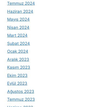
Temmuz 2024
Haziran 2024
Mayıs 2024
Nisan 2024
Mart 2024
Şubat 2024
Ocak 2024
Aralık 2023
Kasım 2023
Ekim 2023
Eylül 2023
Ağustos 2023
Temmuz 2023